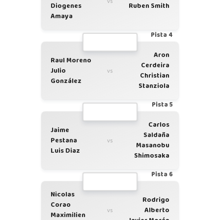
vs
Diogenes
Ruben Smith
Amaya
Pista 4
Aron
Raul Moreno
Cerdeira
Julio
vs
Christian
González
Stanziola
Pista 5
Carlos
Jaime
Saldaña
Pestana
vs
Masanobu
Luis Diaz
Shimosaka
Pista 6
Nicolas
Rodrigo
Corao
Alberto
vs
Maximilien