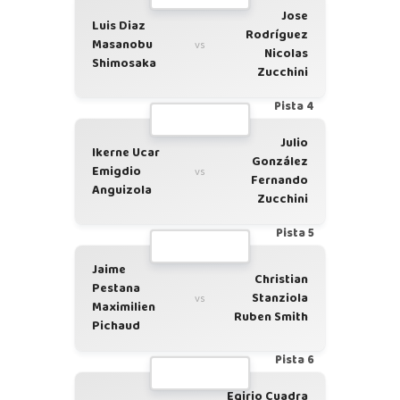
Jose
Luis Diaz
Rodríguez
Masanobu
vs
Nicolas
Shimosaka
Zucchini
Pista 4
Julio
Ikerne Ucar
González
Emigdio
vs
Fernando
Anguizola
Zucchini
Pista 5
Jaime
Christian
Pestana
Stanziola
vs
Maximilien
Ruben Smith
Pichaud
Pista 6
Egirio Cuadra