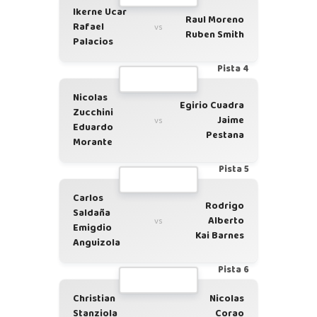
Ikerne Ucar
Raul Moreno
Rafael
vs
Ruben Smith
Palacios
Pista 4
Nicolas
Egirio Cuadra
Zucchini
Jaime
vs
Eduardo
Pestana
Morante
Pista 5
Carlos
Rodrigo
Saldaña
Alberto
vs
Emigdio
Kai Barnes
Anguizola
Pista 6
Christian
Nicolas
Stanziola
Corao