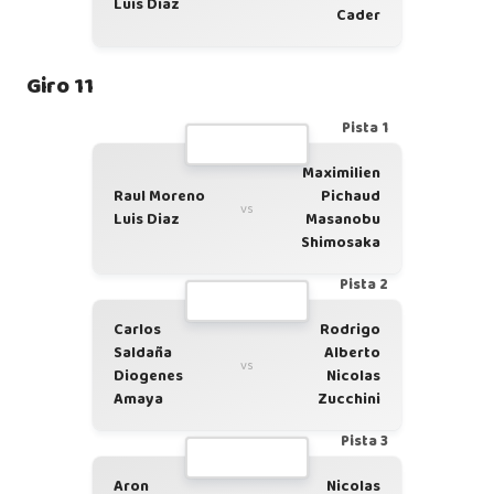
Luis Diaz
Cader
Giro 11
Pista 1
Maximilien
Raul Moreno
Pichaud
vs
Luis Diaz
Masanobu
Shimosaka
Pista 2
Carlos
Rodrigo
Saldaña
Alberto
vs
Diogenes
Nicolas
Amaya
Zucchini
Pista 3
Aron
Nicolas