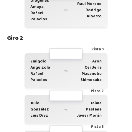
Diogenes
Raul Moreno
Amaya
Rodrigo
vs
Rafael
Alberto
Palacios
Giro 2
Pista 1
Emigdio
Aron
Anguizola
Cerdeira
vs
Rafael
Masanobu
Palacios
Shimosaka
Pista 2
Julio
Jaime
González
Pestana
vs
Luis Diaz
Javier Morán
Pista 3