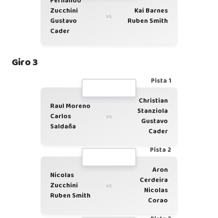
Fernando
Zucchini
Kai Barnes
vs
Gustavo
Ruben Smith
Cader
Giro 3
Pista 1
Christian
Raul Moreno
Stanziola
Carlos
vs
Gustavo
Saldaña
Cader
Pista 2
Aron
Nicolas
Cerdeira
Zucchini
vs
Nicolas
Ruben Smith
Corao