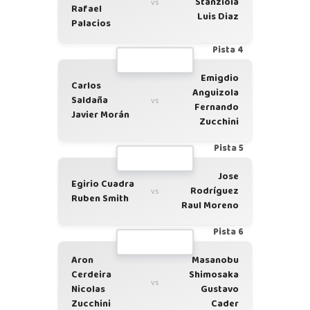
Stanziola
vs
Rafael
Luis Diaz
Palacios
Pista 4
Emigdio
Carlos
Anguizola
Saldaña
vs
Fernando
Javier Morán
Zucchini
Pista 5
Jose
Egirio Cuadra
Rodríguez
vs
Ruben Smith
Raul Moreno
Pista 6
Aron
Masanobu
Cerdeira
Shimosaka
vs
Nicolas
Gustavo
Zucchini
Cader