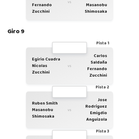
vs
Fernando
Masanobu
Zucchini
Shimosaka
Giro 9
Pista 1
Carlos
Egirio Cuadra
Saldaña
Nicolas
vs
Fernando
Zucchini
Zucchini
Pista 2
Jose
Ruben Smith
Rodríguez
Masanobu
vs
Emigdio
Shimosaka
Anguizola
Pista 3