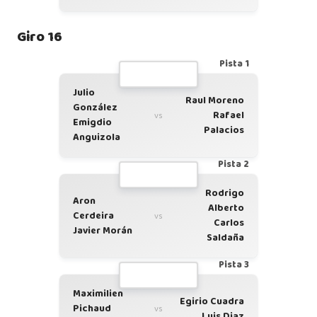
Giro 16
Pista 1
Julio
Raul Moreno
González
Rafael
vs
Emigdio
Palacios
Anguizola
Pista 2
Rodrigo
Aron
Alberto
Cerdeira
vs
Carlos
Javier Morán
Saldaña
Pista 3
Maximilien
Egirio Cuadra
Pichaud
vs
Luis Diaz