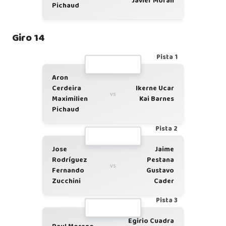
Javier Morán
Pichaud
Giro 14
Pista 1
Aron
Cerdeira
Ikerne Ucar
vs
Maximilien
Kai Barnes
Pichaud
Pista 2
Jose
Jaime
Rodríguez
Pestana
vs
Fernando
Gustavo
Zucchini
Cader
Pista 3
Egirio Cuadra