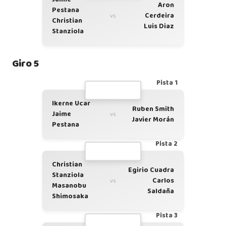
Aron
Pestana
Cerdeira
vs
Christian
Luis Diaz
Stanziola
Giro 5
Pista 1
Ikerne Ucar
Ruben Smith
Jaime
vs
Javier Morán
Pestana
Pista 2
Christian
Egirio Cuadra
Stanziola
Carlos
vs
Masanobu
Saldaña
Shimosaka
Pista 3