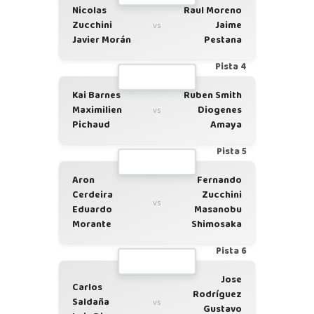
Nicolas
Raul Moreno
Zucchini
Jaime
vs
Javier Morán
Pestana
Pista 4
Kai Barnes
Ruben Smith
Maximilien
Diogenes
vs
Pichaud
Amaya
Pista 5
Aron
Fernando
Cerdeira
Zucchini
vs
Eduardo
Masanobu
Morante
Shimosaka
Pista 6
Jose
Carlos
Rodríguez
Saldaña
vs
Gustavo