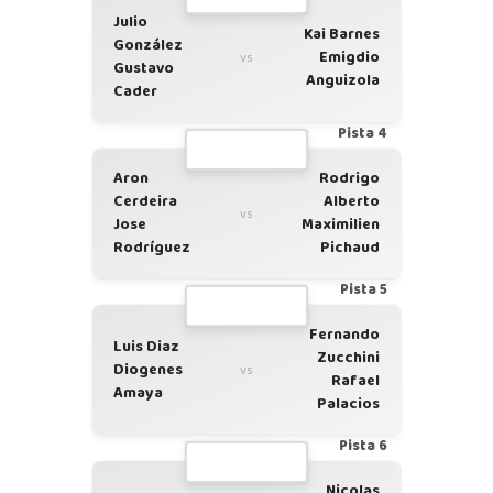
Julio
Kai Barnes
González
Emigdio
vs
Gustavo
Anguizola
Cader
Pista 4
Aron
Rodrigo
Cerdeira
Alberto
vs
Jose
Maximilien
Rodríguez
Pichaud
Pista 5
Fernando
Luis Diaz
Zucchini
Diogenes
vs
Rafael
Amaya
Palacios
Pista 6
Nicolas