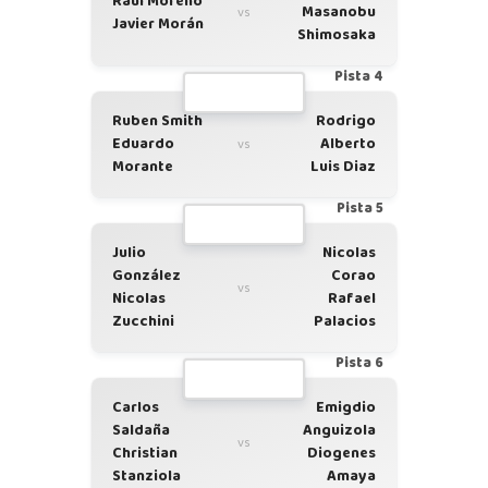
Raul Moreno
Masanobu
vs
Javier Morán
Shimosaka
Pista 4
Ruben Smith
Rodrigo
Eduardo
Alberto
vs
Morante
Luis Diaz
Pista 5
Julio
Nicolas
González
Corao
vs
Nicolas
Rafael
Zucchini
Palacios
Pista 6
Carlos
Emigdio
Saldaña
Anguizola
vs
Christian
Diogenes
Stanziola
Amaya