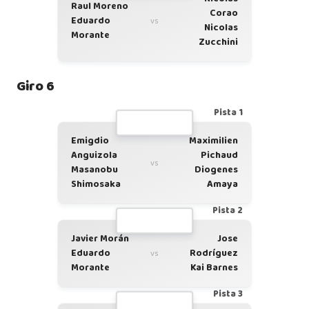
Raul Moreno
Corao
Eduardo
vs
Nicolas
Morante
Zucchini
Giro 6
Pista 1
Emigdio
Maximilien
Anguizola
Pichaud
vs
Masanobu
Diogenes
Shimosaka
Amaya
Pista 2
Javier Morán
Jose
Eduardo
Rodríguez
vs
Morante
Kai Barnes
Pista 3