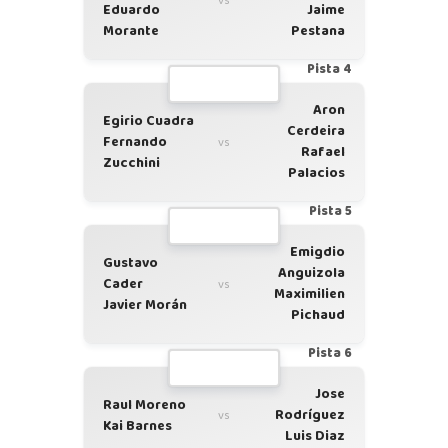
vs
Eduardo
Jaime
Morante
Pestana
Pista 4
Aron
Egirio Cuadra
Cerdeira
Fernando
vs
Rafael
Zucchini
Palacios
Pista 5
Emigdio
Gustavo
Anguizola
Cader
vs
Maximilien
Javier Morán
Pichaud
Pista 6
Jose
Raul Moreno
Rodríguez
vs
Kai Barnes
Luis Diaz