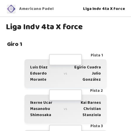
Americano Padel
Liga Indv 4ta X force
Liga Indv 4ta X force
Giro 1
Pista 1
Luis Diaz
Egirio Cuadra
Eduardo
Julio
vs
Morante
González
Pista 2
Ikerne Ucar
Kai Barnes
Masanobu
Christian
vs
Shimosaka
Stanziola
Pista 3