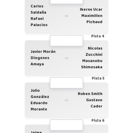
Carlos
Ikerne Ucar
Saldaña
Maximilien
vs
Rafael
Pichaud
Palacios
Pista 4
Nicolas
Javier Morán
Zucchini
Diogenes
vs
Masanobu
Amaya
Shimosaka
Pista 5
Julio
Ruben Smith
González
Gustavo
vs
Eduardo
Cader
Morante
Pista 6
Jaime