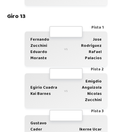
Giro 13
Pista 1
Fernando
Jose
Zucchini
Rodríguez
vs
Eduardo
Rafael
Morante
Palacios
Pista 2
Emigdio
Egirio Cuadra
Anguizola
vs
Kai Barnes
Nicolas
Zucchini
Pista 3
Gustavo
Cader
Ikerne Ucar