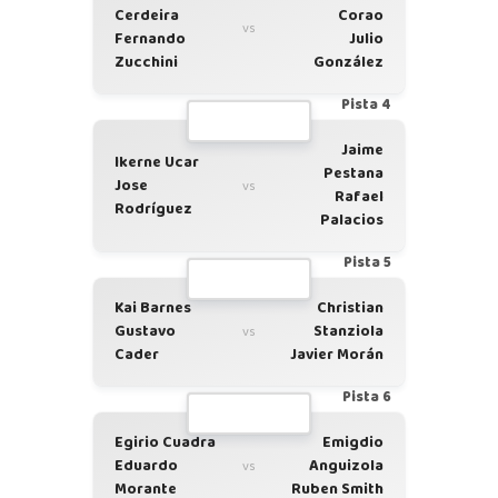
Cerdeira
Corao
vs
Fernando
Julio
Zucchini
González
Pista 4
Jaime
Ikerne Ucar
Pestana
Jose
vs
Rafael
Rodríguez
Palacios
Pista 5
Kai Barnes
Christian
Gustavo
Stanziola
vs
Cader
Javier Morán
Pista 6
Egirio Cuadra
Emigdio
Eduardo
Anguizola
vs
Morante
Ruben Smith