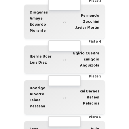
Pista 3
Diogenes
Fernando
Amaya
Zucchini
vs
Eduardo
Javier Morán
Morante
Pista 4
Egirio Cuadra
Ikerne Ucar
Emigdio
vs
Luis Diaz
Anguizola
Pista 5
Rodrigo
Kai Barnes
Alberto
Rafael
vs
Jaime
Palacios
Pestana
Pista 6