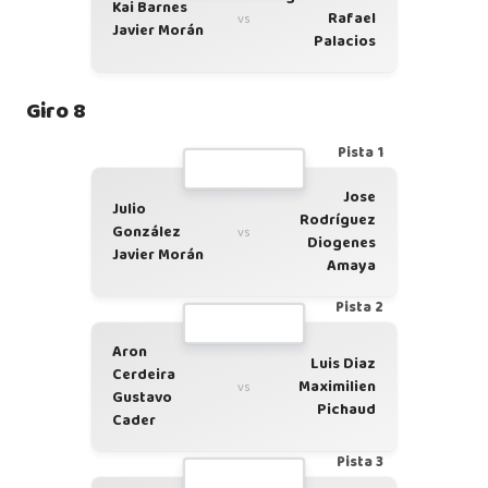
Kai Barnes
Rafael
vs
Javier Morán
Palacios
Giro 8
Pista 1
Jose
Julio
Rodríguez
González
vs
Diogenes
Javier Morán
Amaya
Pista 2
Aron
Luis Diaz
Cerdeira
Maximilien
vs
Gustavo
Pichaud
Cader
Pista 3