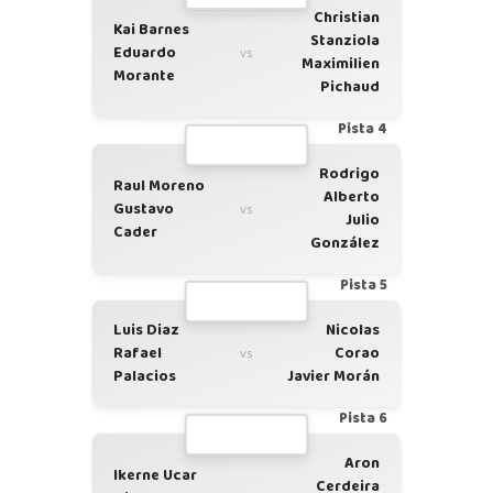
Christian
Kai Barnes
Stanziola
Eduardo
vs
Maximilien
Morante
Pichaud
Pista 4
Rodrigo
Raul Moreno
Alberto
Gustavo
vs
Julio
Cader
González
Pista 5
Luis Diaz
Nicolas
Rafael
Corao
vs
Palacios
Javier Morán
Pista 6
Aron
Ikerne Ucar
Cerdeira