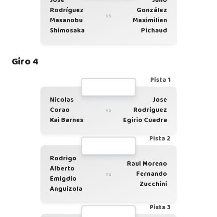
Jose
Julio
Rodríguez
González
vs
Masanobu
Maximilien
Shimosaka
Pichaud
Giro 4
Pista 1
Nicolas
Jose
Corao
Rodríguez
vs
Kai Barnes
Egirio Cuadra
Pista 2
Rodrigo
Raul Moreno
Alberto
Fernando
vs
Emigdio
Zucchini
Anguizola
Pista 3