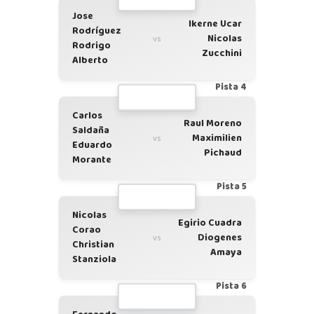
Jose
Ikerne Ucar
Rodríguez
Nicolas
vs
Rodrigo
Zucchini
Alberto
Pista 4
Carlos
Raul Moreno
Saldaña
Maximilien
vs
Eduardo
Pichaud
Morante
Pista 5
Nicolas
Egirio Cuadra
Corao
Diogenes
vs
Christian
Amaya
Stanziola
Pista 6