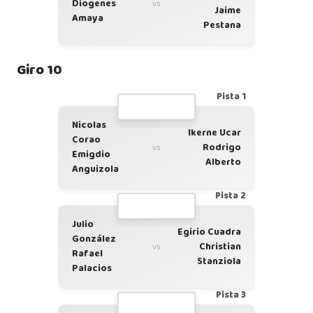
Diogenes
vs
Jaime
Amaya
Pestana
Giro 10
Pista 1
Nicolas
Ikerne Ucar
Corao
Rodrigo
vs
Emigdio
Alberto
Anguizola
Pista 2
Julio
Egirio Cuadra
González
Christian
vs
Rafael
Stanziola
Palacios
Pista 3