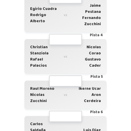
Jaime
Egirio Cuadra
Pestana
Rodrigo
vs
Fernando
Alberto
Zucchini
Pista 4
Christian
Nicolas
Stanziola
Corao
vs
Rafael
Gustavo
Palacios
Cader
Pista 5
Raul Moreno
Ikerne Ucar
Nicolas
Aron
vs
Zucchini
Cerdeira
Pista 6
Carlos
Saldaña
Luis Diaz