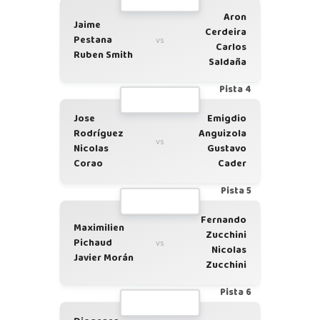
Aron
Jaime
Cerdeira
Pestana
vs
Carlos
Ruben Smith
Saldaña
Pista 4
Jose
Emigdio
Rodríguez
Anguizola
vs
Nicolas
Gustavo
Corao
Cader
Pista 5
Fernando
Maximilien
Zucchini
Pichaud
vs
Nicolas
Javier Morán
Zucchini
Pista 6