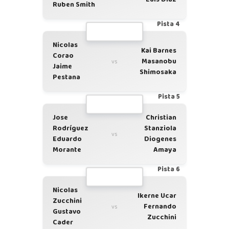
Ruben Smith
Pista 4
Nicolas
Kai Barnes
Corao
Masanobu
vs
Jaime
Shimosaka
Pestana
Pista 5
Jose
Christian
Rodríguez
Stanziola
vs
Eduardo
Diogenes
Morante
Amaya
Pista 6
Nicolas
Ikerne Ucar
Zucchini
Fernando
vs
Gustavo
Zucchini
Cader