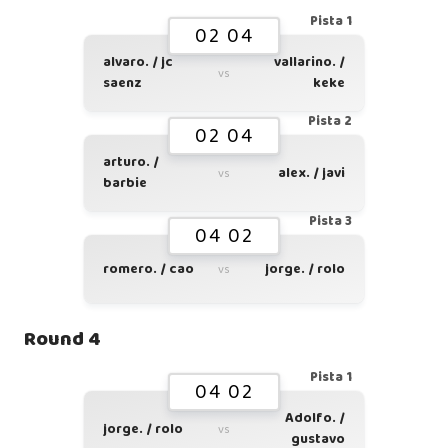
Pista 1
02 04
alvaro. / jc
vallarino. /
vs
saenz
keke
Pista 2
02 04
arturo. /
alex. / javi
vs
barbie
Pista 3
04 02
romero. / cao
jorge. / rolo
vs
Round 4
Pista 1
04 02
Adolfo. /
jorge. / rolo
vs
gustavo