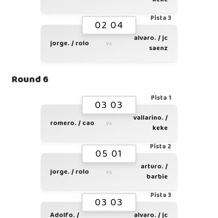
Pista 3
02 04
alvaro. / jc
jorge. / rolo
vs
saenz
Round 6
Pista 1
03 03
vallarino. /
romero. / cao
vs
keke
Pista 2
05 01
arturo. /
jorge. / rolo
vs
barbie
Pista 3
03 03
Adolfo. /
alvaro. / jc