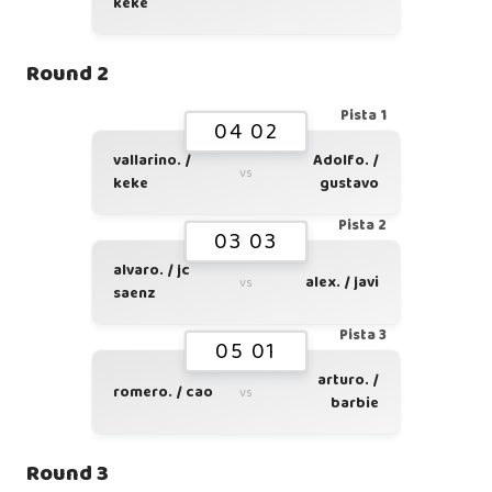
keke
Round 2
Pista 1
04 02
vallarino. /
Adolfo. /
vs
keke
gustavo
Pista 2
03 03
alvaro. / jc
alex. / javi
vs
saenz
Pista 3
05 01
arturo. /
romero. / cao
vs
barbie
Round 3