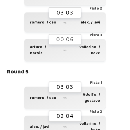
Pista 2
03 03
romero. / cao
alex. / javi
vs
Pista 3
00 06
arturo. /
vallarino. /
vs
barbie
keke
Round 5
Pista 1
03 03
Adolfo. /
romero. / cao
vs
gustavo
Pista 2
02 04
vallarino. /
alex. / javi
vs
keke