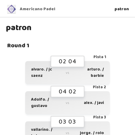
Americano Padel
patron
patron
Round 1
Pista 1
02 04
alvaro. / jc
arturo. /
vs
saenz
barbie
Pista 2
04 02
Adolfo. /
alex. / javi
vs
gustavo
Pista 3
03 03
vallarino. /
jorge. / rolo
vs