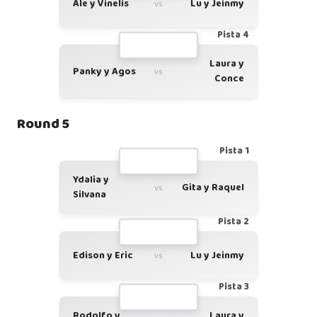
Ale y Vinelis
Lu y Jeinmy
vs
Pista 4
Laura y
Panky y Agos
vs
Conce
Round 5
Pista 1
Ydalia y
Gita y Raquel
vs
Silvana
Pista 2
Edison y Eric
Lu y Jeinmy
vs
Pista 3
Rodolfo y
Laura y