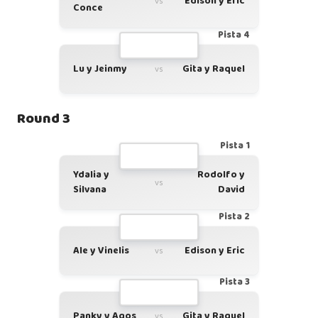
Edison y Eric
vs
Conce
Pista 4
Lu y Jeinmy
Gita y Raquel
vs
Round 3
Pista 1
Ydalia y
Rodolfo y
vs
Silvana
David
Pista 2
Ale y Vinelis
Edison y Eric
vs
Pista 3
Panky y Agos
Gita y Raquel
vs