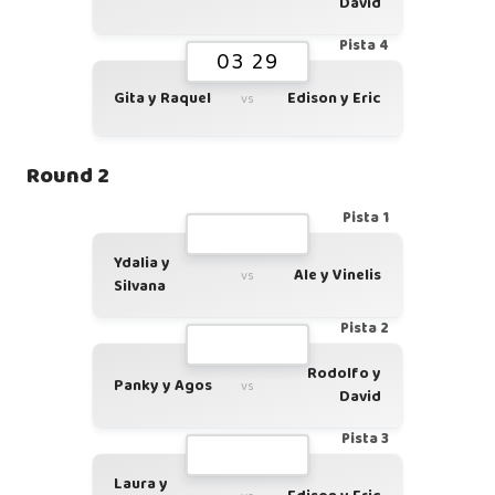
David
Pista 4
03 29
Gita y Raquel
Edison y Eric
vs
Round 2
Pista 1
Ydalia y
Ale y Vinelis
vs
Silvana
Pista 2
Rodolfo y
Panky y Agos
vs
David
Pista 3
Laura y