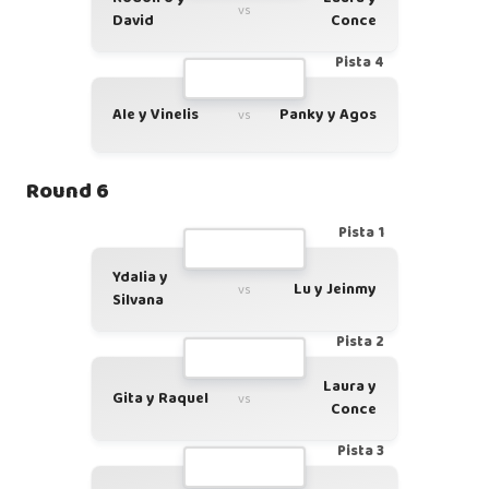
vs
David
Conce
Pista 4
Ale y Vinelis
Panky y Agos
vs
Round 6
Pista 1
Ydalia y
Lu y Jeinmy
vs
Silvana
Pista 2
Laura y
Gita y Raquel
vs
Conce
Pista 3