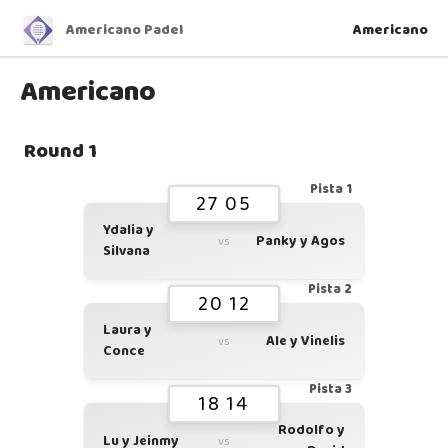
Americano Padel
Americano
Americano
Round 1
Pista 1
27 05
Ydalia y
Panky y Agos
vs
Silvana
Pista 2
20 12
Laura y
Ale y Vinelis
vs
Conce
Pista 3
18 14
Rodolfo y
Lu y Jeinmy
vs