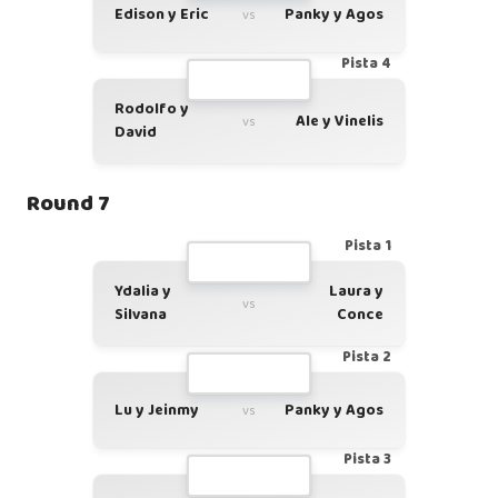
Edison y Eric
Panky y Agos
vs
Pista 4
Rodolfo y
Ale y Vinelis
vs
David
Round 7
Pista 1
Ydalia y
Laura y
vs
Silvana
Conce
Pista 2
Lu y Jeinmy
Panky y Agos
vs
Pista 3