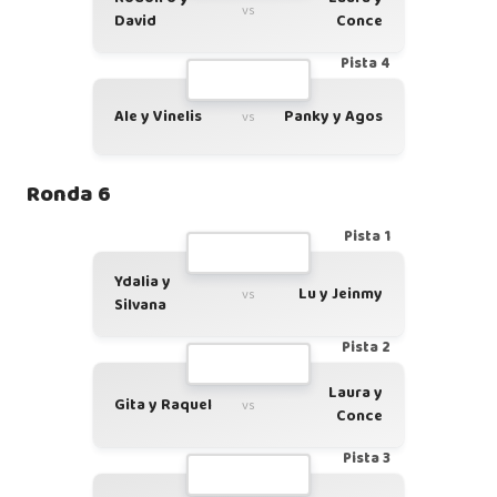
vs
David
Conce
Pista 4
Ale y Vinelis
Panky y Agos
vs
Ronda 6
Pista 1
Ydalia y
Lu y Jeinmy
vs
Silvana
Pista 2
Laura y
Gita y Raquel
vs
Conce
Pista 3