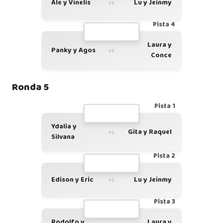
Ale y Vinelis
Lu y Jeinmy
vs
Pista 4
Laura y
Panky y Agos
vs
Conce
Ronda 5
Pista 1
Ydalia y
Gita y Raquel
vs
Silvana
Pista 2
Edison y Eric
Lu y Jeinmy
vs
Pista 3
Rodolfo y
Laura y