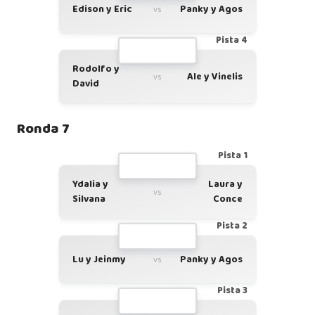
Edison y Eric
Panky y Agos
vs
Pista 4
Rodolfo y
Ale y Vinelis
vs
David
Ronda 7
Pista 1
Ydalia y
Laura y
vs
Silvana
Conce
Pista 2
Lu y Jeinmy
Panky y Agos
vs
Pista 3