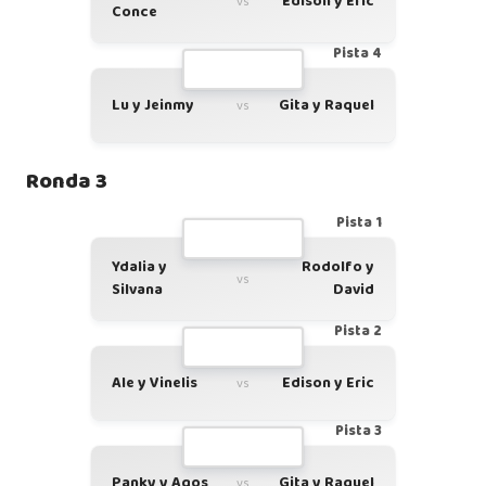
Edison y Eric
vs
Conce
Pista 4
Lu y Jeinmy
Gita y Raquel
vs
Ronda 3
Pista 1
Ydalia y
Rodolfo y
vs
Silvana
David
Pista 2
Ale y Vinelis
Edison y Eric
vs
Pista 3
Panky y Agos
Gita y Raquel
vs