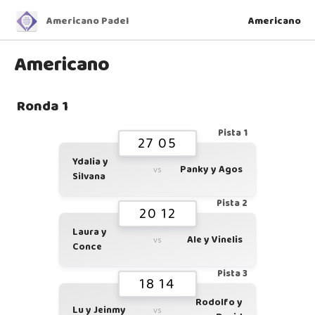
Americano Padel
Americano
Americano
Ronda 1
Pista 1
27 05
Ydalia y
Panky y Agos
vs
Silvana
Pista 2
20 12
Laura y
Ale y Vinelis
vs
Conce
Pista 3
18 14
Rodolfo y
Lu y Jeinmy
vs