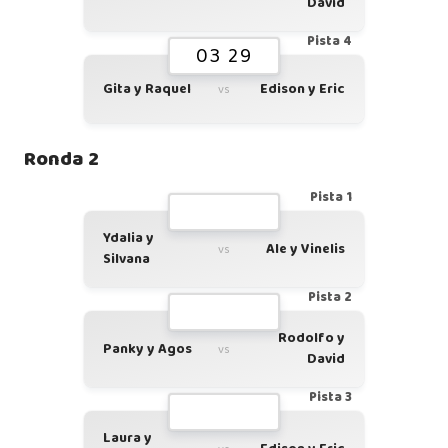
David
Pista 4
03 29
Gita y Raquel
Edison y Eric
vs
Ronda 2
Pista 1
Ydalia y
Ale y Vinelis
vs
Silvana
Pista 2
Rodolfo y
Panky y Agos
vs
David
Pista 3
Laura y