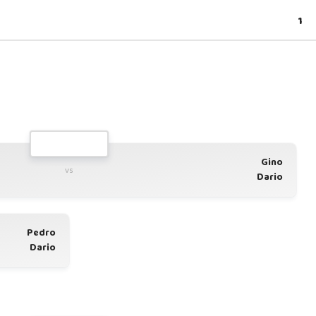
1
Gino
vs
Dario
Pedro
Dario