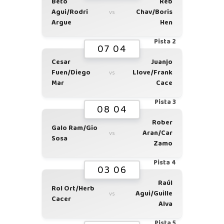
Beto
Reb
Agui/Rodri
Chav/Boris
vs
Argue
Hen
Pista 2
07 04
Cesar
Juanjo
Fuen/Diego
Llove/Frank
vs
Mar
Cace
Pista 3
08 04
Rober
Galo Ram/Gio
Aran/Car
vs
Sosa
Zamo
Pista 4
03 06
Raúl
Rol Ort/Herb
Agui/Guille
vs
Cacer
Alva
Pista 5