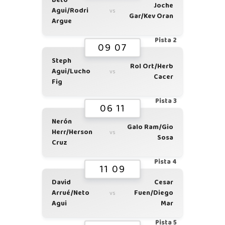
Beto
Joche
Agui/Rodri
vs
Gar/Kev Oran
Argue
Pista 2
09 07
Steph
Rol Ort/Herb
Agui/Lucho
vs
Cacer
Fig
Pista 3
06 11
Nerón
Galo Ram/Gio
Herr/Herson
vs
Sosa
Cruz
Pista 4
11 09
David
Cesar
Arrué/Neto
Fuen/Diego
vs
Agui
Mar
Pista 5