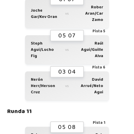
Rober
Joche
Aran/Car
vs
Gar/Kev Oran
Zamo
Pista 5
05 07
Steph
Raúl
Agui/Lucho
Agui/Guille
vs
Fig
Alva
Pista 6
03 04
Nerón
David
Herr/Herson
Arrué/Neto
vs
Cruz
Agui
Runda 11
Pista 1
05 08