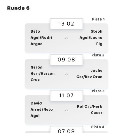
Runda 6
Pista 1
13 02
Beto
Steph
Agui/Rodri
Agui/Lucho
vs
Argue
Fig
Pista 2
09 08
Nerón
Joche
Herr/Herson
vs
Gar/Kev Oran
Cruz
Pista 3
11 07
David
Rol Ort/Herb
Arrué/Neto
vs
Cacer
Agui
Pista 4
07 08