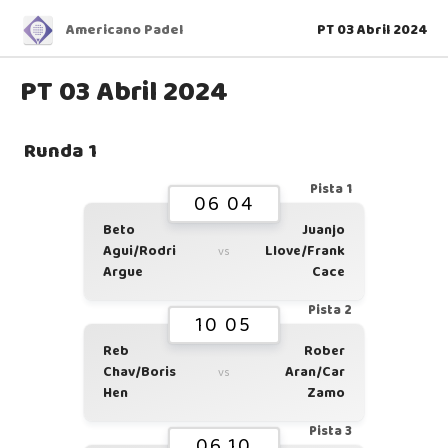
Americano Padel
PT 03 Abril 2024
PT 03 Abril 2024
Runda 1
Pista 1
06 04
Beto
Juanjo
Agui/Rodri
Llove/Frank
vs
Argue
Cace
Pista 2
10 05
Reb
Rober
Chav/Boris
Aran/Car
vs
Hen
Zamo
Pista 3
06 10