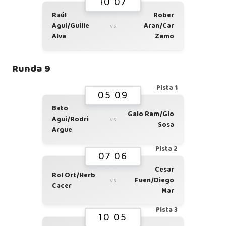
10 07
Raúl
Rober
Agui/Guille
Aran/Car
vs
Alva
Zamo
Runda 9
Pista 1
05 09
Beto
Galo Ram/Gio
Agui/Rodri
vs
Sosa
Argue
Pista 2
07 06
Cesar
Rol Ort/Herb
Fuen/Diego
vs
Cacer
Mar
Pista 3
10 05