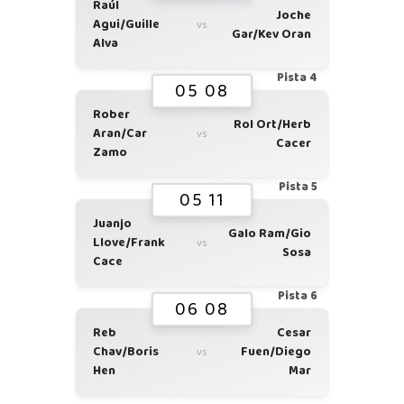
Raúl
Joche
Agui/Guille
vs
Gar/Kev Oran
Alva
Pista 4
05 08
Rober
Rol Ort/Herb
Aran/Car
vs
Cacer
Zamo
Pista 5
05 11
Juanjo
Galo Ram/Gio
Llove/Frank
vs
Sosa
Cace
Pista 6
06 08
Reb
Cesar
Chav/Boris
Fuen/Diego
vs
Hen
Mar