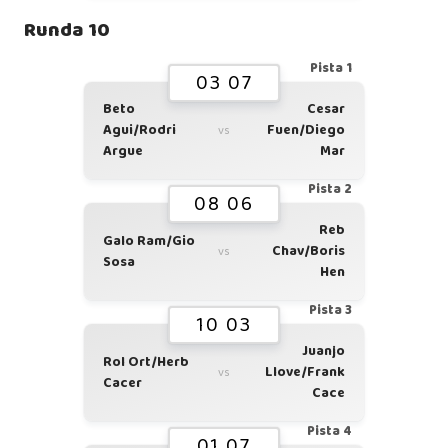
Runda 10
Pista 1
03 07
Beto
Cesar
Agui/Rodri
Fuen/Diego
vs
Argue
Mar
Pista 2
08 06
Reb
Galo Ram/Gio
Chav/Boris
vs
Sosa
Hen
Pista 3
10 03
Juanjo
Rol Ort/Herb
Llove/Frank
vs
Cacer
Cace
Pista 4
01 07