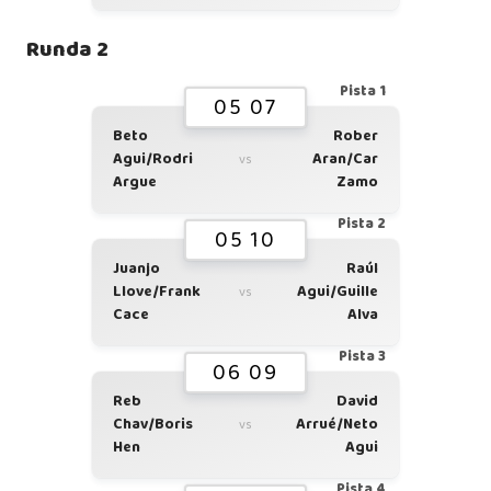
Runda 2
Pista 1
05 07
Beto
Rober
Agui/Rodri
Aran/Car
vs
Argue
Zamo
Pista 2
05 10
Juanjo
Raúl
Llove/Frank
Agui/Guille
vs
Cace
Alva
Pista 3
06 09
Reb
David
Chav/Boris
Arrué/Neto
vs
Hen
Agui
Pista 4