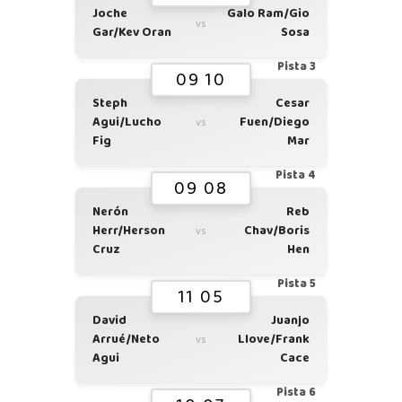
Joche
Galo Ram/Gio
vs
Gar/Kev Oran
Sosa
Pista 3
09 10
Steph
Cesar
Agui/Lucho
Fuen/Diego
vs
Fig
Mar
Pista 4
09 08
Nerón
Reb
Herr/Herson
Chav/Boris
vs
Cruz
Hen
Pista 5
11 05
David
Juanjo
Arrué/Neto
Llove/Frank
vs
Agui
Cace
Pista 6