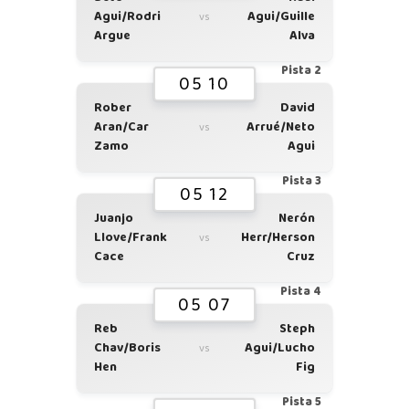
Agui/Rodri
Agui/Guille
vs
Argue
Alva
Pista 2
05 10
Rober
David
Aran/Car
Arrué/Neto
vs
Zamo
Agui
Pista 3
05 12
Juanjo
Nerón
Llove/Frank
Herr/Herson
vs
Cace
Cruz
Pista 4
05 07
Reb
Steph
Chav/Boris
Agui/Lucho
vs
Hen
Fig
Pista 5