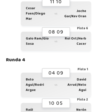
11 10
Cesar
Joche
Fuen/Diego
vs
Gar/Kev Oran
Mar
Pista 6
08 09
Galo Ram/Gio
Rol Ort/Herb
vs
Sosa
Cacer
Runda 4
Pista 1
04 09
Beto
David
Agui/Rodri
Arrué/Neto
vs
Argue
Agui
Pista 2
10 05
Raúl
Nerón