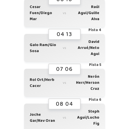
Cesar
Raúl
Fuen/Diego
Agui/Guille
vs
Mar
Alva
Pista 4
04 13
David
Galo Ram/Gio
Arrué/Neto
vs
Sosa
Agui
Pista 5
07 06
Nerón
Rol Ort/Herb
Herr/Herson
vs
Cacer
Cruz
Pista 6
08 04
Steph
Joche
Agui/Lucho
vs
Gar/Kev Oran
Fig