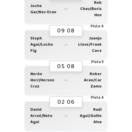
Reb
Joche
Chav/Boris
vs
Gar/Kev Oran
Hen
Pista 4
09 08
Steph
Juanjo
Agui/Lucho
Llove/Frank
vs
Fig
Cace
Pista 5
05 08
Nerón
Rober
Herr/Herson
Aran/Car
vs
Cruz
Zamo
Pista 6
02 06
David
Raúl
Arrué/Neto
Agui/Guille
vs
Agui
Alva