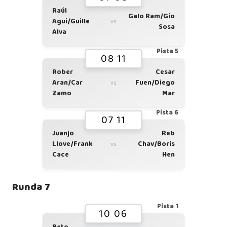
Raúl
Galo Ram/Gio
Agui/Guille
vs
Sosa
Alva
Pista 5
08 11
Rober
Cesar
Aran/Car
Fuen/Diego
vs
Zamo
Mar
Pista 6
07 11
Juanjo
Reb
Llove/Frank
Chav/Boris
vs
Cace
Hen
Runda 7
Pista 1
10 06