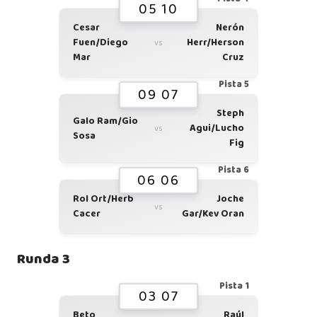
05 10
Cesar
Nerón
Fuen/Diego
Herr/Herson
vs
Mar
Cruz
Pista 5
09 07
Steph
Galo Ram/Gio
Agui/Lucho
vs
Sosa
Fig
Pista 6
06 06
Rol Ort/Herb
Joche
vs
Cacer
Gar/Kev Oran
Runda 3
Pista 1
03 07
Beto
Raúl