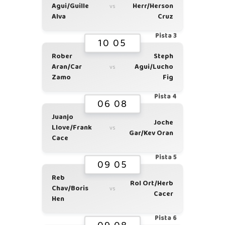
Agui/Guille
Herr/Herson
vs
Alva
Cruz
Pista 3
10 05
Rober
Steph
Aran/Car
Agui/Lucho
vs
Zamo
Fig
Pista 4
06 08
Juanjo
Joche
Llove/Frank
vs
Gar/Kev Oran
Cace
Pista 5
09 05
Reb
Rol Ort/Herb
Chav/Boris
vs
Cacer
Hen
Pista 6