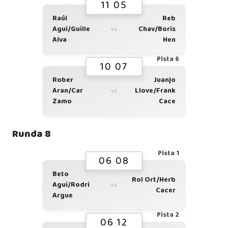
11 05
Raúl
Reb
Agui/Guille
Chav/Boris
vs
Alva
Hen
Pista 6
10 07
Rober
Juanjo
Aran/Car
Llove/Frank
vs
Zamo
Cace
Runda 8
Pista 1
06 08
Beto
Rol Ort/Herb
Agui/Rodri
vs
Cacer
Argue
Pista 2
06 12