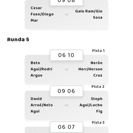
09 08
Cesar
Galo Ram/Gio
Fuen/Diego
vs
Sosa
Mar
Runda 5
Pista 1
06 10
Beto
Nerón
Agui/Rodri
Herr/Herson
vs
Argue
Cruz
Pista 2
09 06
David
Steph
Arrué/Neto
Agui/Lucho
vs
Agui
Fig
Pista 3
06 07