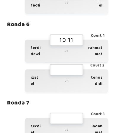
vs
fadli
el
Ronda 6
Court 1
10 11
ferdi
rahmat
vs
dewi
mat
Court 2
izat
tenos
vs
el
didi
Ronda 7
Court 1
ferdi
indah
vs
el
mat