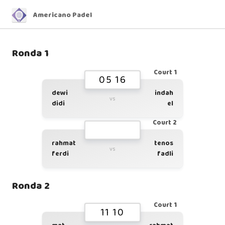
Americano Padel
Ronda 1
Court 1
05 16
dewi
indah
vs
didi
el
Court 2
rahmat
tenos
vs
ferdi
fadli
Ronda 2
Court 1
11 10