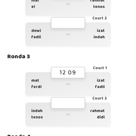
mat
rahmat
vs
el
tenos
Court 2
dewi
izat
vs
fadli
indah
Ronda 3
Court 1
12 09
mat
izat
vs
ferdi
fadli
Court 2
indah
rahmat
vs
tenos
didi