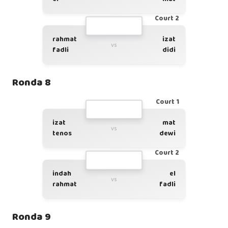
Court 2
rahmat
izat
vs
fadli
didi
Ronda 8
Court 1
izat
mat
vs
tenos
dewi
Court 2
indah
el
vs
rahmat
fadli
Ronda 9