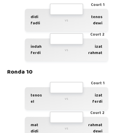
Court 1
didi
tenos
vs
fadli
dewi
Court 2
indah
izat
vs
ferdi
rahmat
Ronda 10
Court 1
tenos
izat
vs
el
ferdi
Court 2
mat
rahmat
vs
didi
dewi