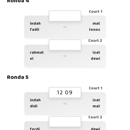
Ronda 4
Court 1
indah
mat
vs
fadli
tenos
Court 2
rahmat
izat
vs
el
dewi
Ronda 5
Court 1
12 09
indah
izat
vs
didi
mat
Court 2
ferdi
dewi