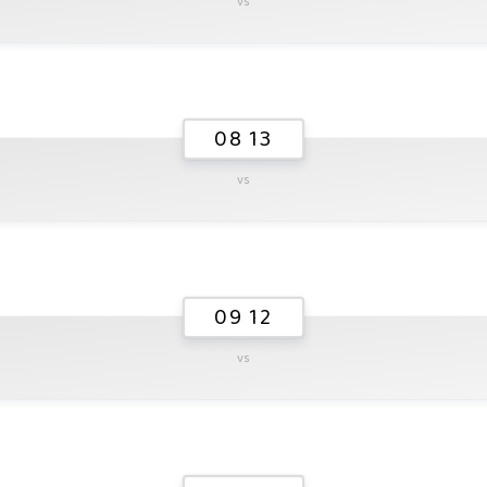
vs
08 13
vs
09 12
vs