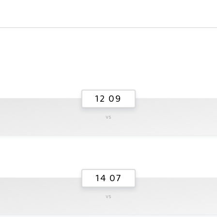
12 09
vs
14 07
vs