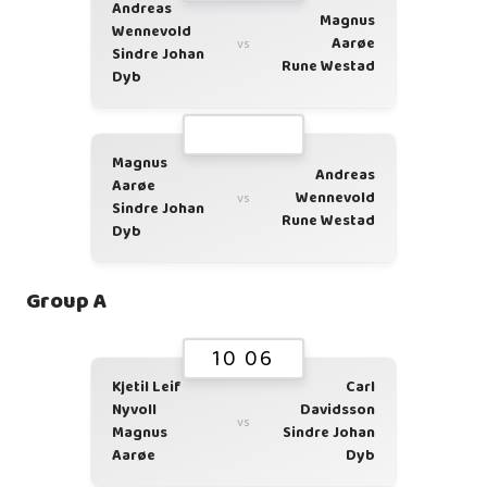
Andreas
Magnus
Wennevold
Aarøe
vs
Sindre Johan
Rune Westad
Dyb
Magnus
Andreas
Aarøe
Wennevold
vs
Sindre Johan
Rune Westad
Dyb
Group A
10 06
Kjetil Leif
Carl
Nyvoll
Davidsson
vs
Magnus
Sindre Johan
Aarøe
Dyb