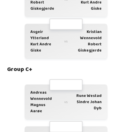
Robert
Kurt Andre
Giskegjerde
Giske
Asgeir
Kristian
Ytterland
Wennevold
vs
Kurt Andre
Robert
Giske
Giskegjerde
Group C+
Andreas
Rune Westad
Wennevold
Sindre Johan
vs
Magnus
Dyb
Aarøe