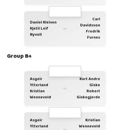
Carl
Daniel Kleiven
Davidsson
Kjetil Leif
vs
Fredrik
Nyvoll
Furnes
Group B+
Asgeir
Kurt Andre
Ytterland
Giske
vs
Kristian
Robert
Wennevold
Giskegjerde
Asgeir
Kristian
Ytterland
Wennevold
vs