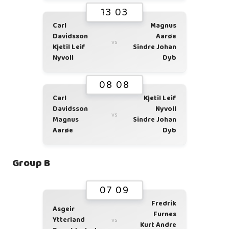
13 03
Carl
Magnus
Davidsson
Aarøe
vs
Kjetil Leif
Sindre Johan
Nyvoll
Dyb
08 08
Carl
Kjetil Leif
Davidsson
Nyvoll
vs
Magnus
Sindre Johan
Aarøe
Dyb
Group B
07 09
Fredrik
Asgeir
Furnes
Ytterland
vs
Kurt Andre