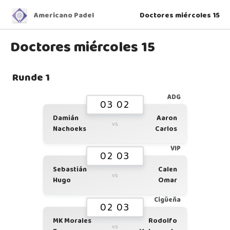
Americano Padel
Doctores miércoles 15
Doctores miércoles 15
Runde 1
ADG
03 02
Damián
Aaron
vs
Nachoeks
Carlos
VIP
02 03
Sebastián
Calen
vs
Hugo
Omar
Cigüeña
02 03
MK Morales
Rodolfo
vs