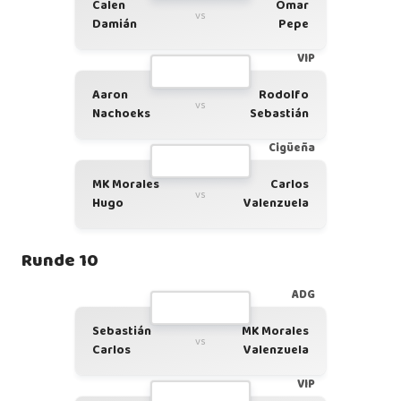
Calen
Omar
vs
Damián
Pepe
VIP
Aaron
Rodolfo
vs
Nachoeks
Sebastián
Cigüeña
MK Morales
Carlos
vs
Hugo
Valenzuela
Runde 10
ADG
Sebastián
MK Morales
vs
Carlos
Valenzuela
VIP