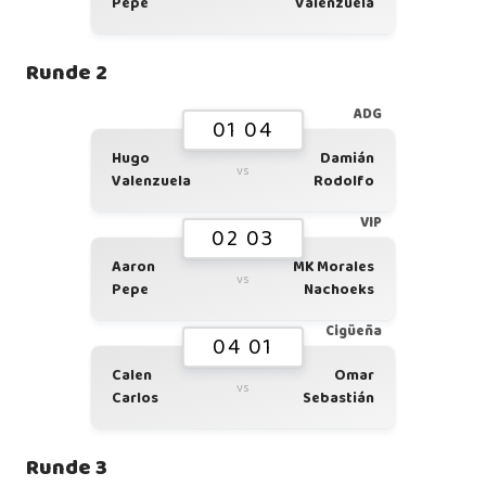
Pepe
Valenzuela
Runde 2
ADG
01 04
Hugo
Damián
vs
Valenzuela
Rodolfo
VIP
02 03
Aaron
MK Morales
vs
Pepe
Nachoeks
Cigüeña
04 01
Calen
Omar
vs
Carlos
Sebastián
Runde 3