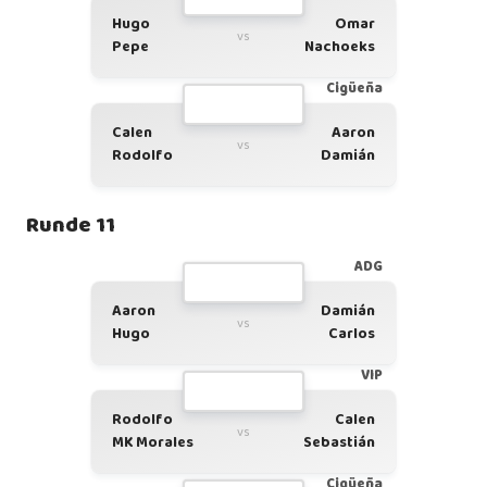
Hugo
Omar
vs
Pepe
Nachoeks
Cigüeña
Calen
Aaron
vs
Rodolfo
Damián
Runde 11
ADG
Aaron
Damián
vs
Hugo
Carlos
VIP
Rodolfo
Calen
vs
MK Morales
Sebastián
Cigüeña