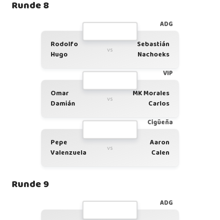
Runde 8
ADG
Rodolfo
Sebastián
vs
Hugo
Nachoeks
VIP
Omar
MK Morales
vs
Damián
Carlos
Cigüeña
Pepe
Aaron
vs
Valenzuela
Calen
Runde 9
ADG