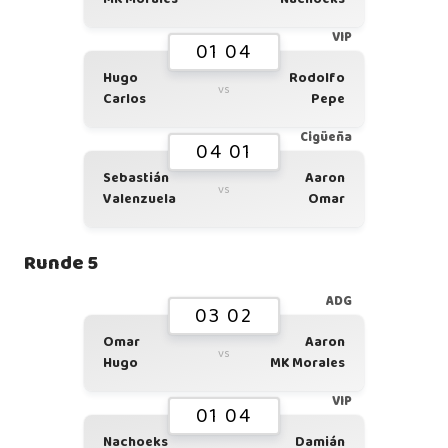
VIP
01 04
Hugo
Rodolfo
vs
Carlos
Pepe
Cigüeña
04 01
Sebastián
Aaron
vs
Valenzuela
Omar
Runde 5
ADG
03 02
Omar
Aaron
vs
Hugo
MK Morales
VIP
01 04
Nachoeks
Damián