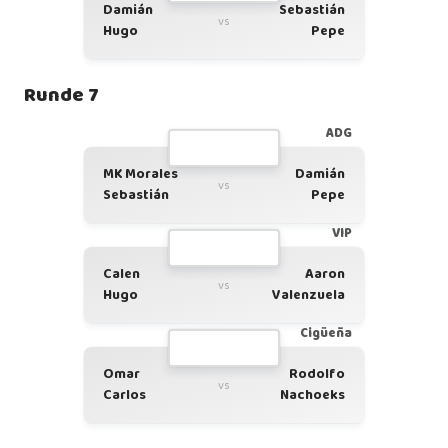
Damián
Sebastián
vs
Hugo
Pepe
Runde 7
ADG
MK Morales
Damián
vs
Sebastián
Pepe
VIP
Calen
Aaron
vs
Hugo
Valenzuela
Cigüeña
Omar
Rodolfo
vs
Carlos
Nachoeks