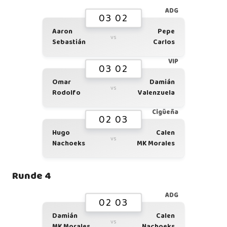
ADG
03 02
Aaron
Pepe
vs
Sebastián
Carlos
VIP
03 02
Omar
Damián
vs
Rodolfo
Valenzuela
Cigüeña
02 03
Hugo
Calen
vs
Nachoeks
MK Morales
Runde 4
ADG
02 03
Damián
Calen
vs
MK Morales
Nachoeks