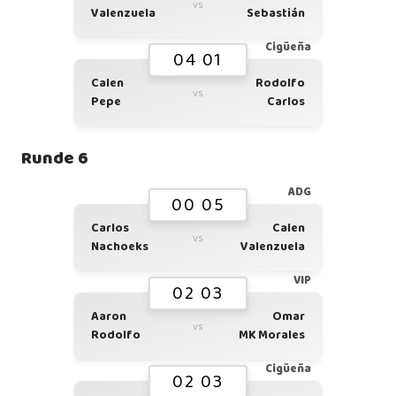
vs
Valenzuela
Sebastián
Cigüeña
04 01
Calen
Rodolfo
vs
Pepe
Carlos
Runde 6
ADG
00 05
Carlos
Calen
vs
Nachoeks
Valenzuela
VIP
02 03
Aaron
Omar
vs
Rodolfo
MK Morales
Cigüeña
02 03