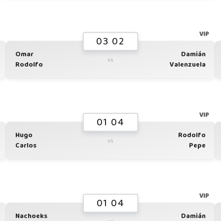
G
VIP
03 02
Omar
Damián
vs
Rodolfo
Valenzuela
G
VIP
01 04
Hugo
Rodolfo
vs
Carlos
Pepe
G
VIP
01 04
Nachoeks
Damián