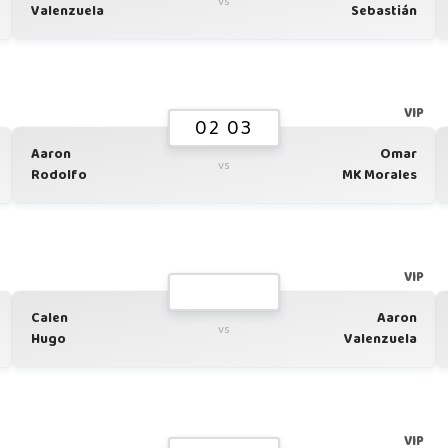
vs
Valenzuela
Sebastián
G
VIP
02 03
Aaron
Omar
vs
Rodolfo
MK Morales
G
VIP
Calen
Aaron
vs
Hugo
Valenzuela
G
VIP