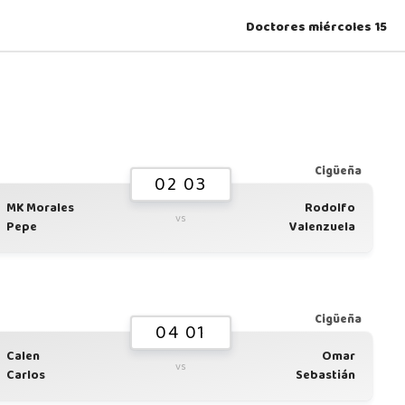
Doctores miércoles 15
Cigüeña
02 03
MK Morales
Rodolfo
vs
Pepe
Valenzuela
Cigüeña
04 01
Calen
Omar
vs
Carlos
Sebastián