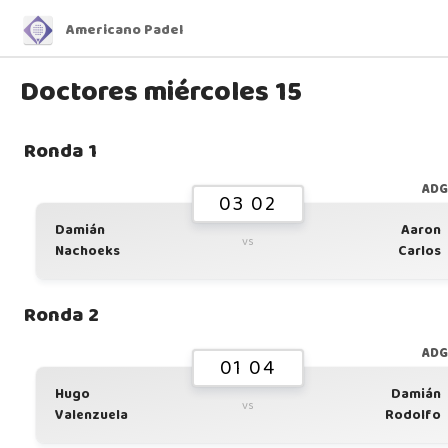
Americano Padel
Doctores miércoles 15
Ronda 1
AD
03 02
Damián
Aaron
vs
Nachoeks
Carlos
Ronda 2
AD
01 04
Hugo
Damián
vs
Valenzuela
Rodolfo