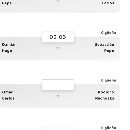
vs
Pepe
Carlos
Cigüeña
02 03
Damián
Sebastián
vs
Hugo
Pepe
Cigüeña
Omar
Rodolfo
vs
Carlos
Nachoeks
Cigüeña