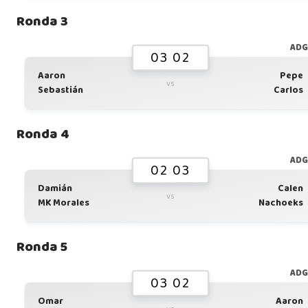
Ronda 3
AD
03 02
Aaron
Pepe
vs
Sebastián
Carlos
Ronda 4
AD
02 03
Damián
Calen
vs
MK Morales
Nachoeks
Ronda 5
AD
03 02
Omar
Aaron