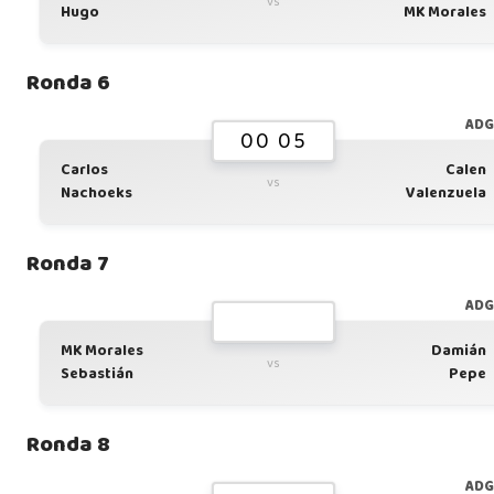
vs
Hugo
MK Morales
Ronda 6
AD
00 05
Carlos
Calen
vs
Nachoeks
Valenzuela
Ronda 7
AD
MK Morales
Damián
vs
Sebastián
Pepe
Ronda 8
AD