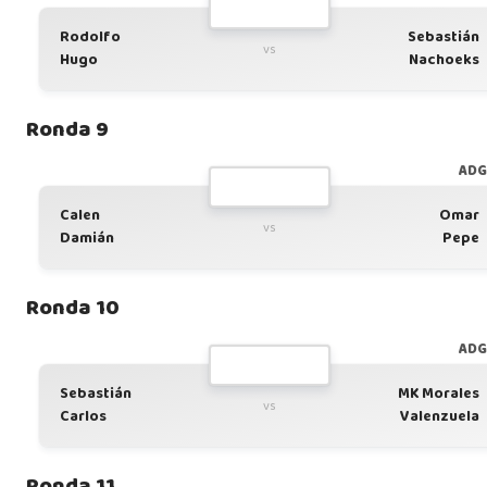
Rodolfo
Sebastián
vs
Hugo
Nachoeks
Ronda 9
AD
Calen
Omar
vs
Damián
Pepe
Ronda 10
AD
Sebastián
MK Morales
vs
Carlos
Valenzuela
Ronda 11