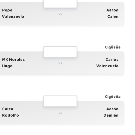
Pepe
Aaron
vs
Valenzuela
Calen
Cigüeña
MK Morales
Carlos
vs
Hugo
Valenzuela
Cigüeña
Calen
Aaron
vs
Rodolfo
Damián