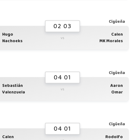
Cigüeña
02 03
Hugo
Calen
vs
Nachoeks
MK Morales
Cigüeña
04 01
Sebastián
Aaron
vs
Valenzuela
Omar
Cigüeña
04 01
Calen
Rodolfo