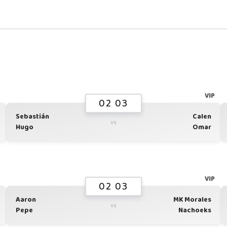
G
VIP
02 03
Sebastián
Calen
vs
Hugo
Omar
G
VIP
02 03
Aaron
MK Morales
vs
Pepe
Nachoeks