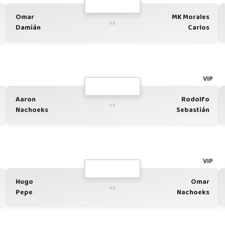
Omar
MK Morales
vs
Damián
Carlos
G
VIP
Aaron
Rodolfo
vs
Nachoeks
Sebastián
G
VIP
Hugo
Omar
vs
Pepe
Nachoeks