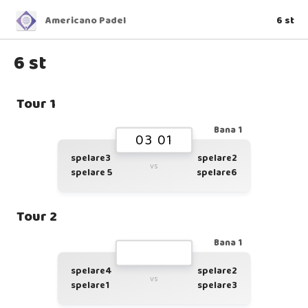
Americano Padel
6 st
6 st
Tour 1
Bana 1
03 01
spelare3
spelare2
vs
spelare 5
spelare6
Tour 2
Bana 1
spelare4
spelare2
vs
spelare1
spelare3