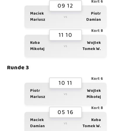
Kort 6
09 12
Maciek
Piotr
vs
Mariusz
Damian
Kort 8
11 10
Kuba
Wojtek
vs
Mikołaj
Tomek W.
Runde 3
Kort 6
10 11
Piotr
Wojtek
vs
Mariusz
Mikołaj
Kort 8
05 16
Maciek
Kuba
vs
Damian
Tomek W.