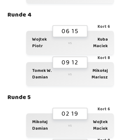
Runde 4
Kort 6
06 15
Wojtek
Kuba
vs
Piotr
Maciek
Kort 8
09 12
Tomek W.
Mikołaj
vs
Damian
Mariusz
Runde 5
Kort 6
02 19
Mikołaj
Wojtek
vs
Damian
Maciek