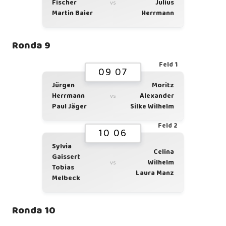
Fischer
Julius
vs
Martin Baier
Herrmann
Ronda 9
Feld 1
09 07
Jürgen
Moritz
Herrmann
Alexander
vs
Paul Jäger
Silke Wilhelm
Feld 2
10 06
Sylvia
Celina
Gaissert
Wilhelm
vs
Tobias
Laura Manz
Melbeck
Ronda 10