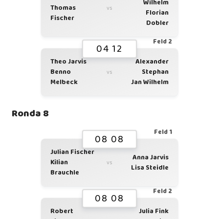
Wilhelm
Thomas
vs
Florian
Fischer
Dobler
Feld 2
04 12
Theo Jarvis
Alexander
Benno
Stephan
vs
Melbeck
Jan Wilhelm
Ronda 8
Feld 1
08 08
Julian Fischer
Anna Jarvis
Kilian
vs
Lisa Steidle
Brauchle
Feld 2
08 08
Robert
Julia Fink