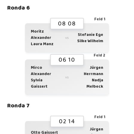
Ronda 6
Feld 1
08 08
Moritz
Stefanie Ege
Alexander
vs
Silke Wilhelm
Laura Manz
Feld 2
06 10
Mirco
Jürgen
Alexander
Herrmann
vs
Sylvia
Nadja
Gaissert
Melbeck
Ronda 7
Feld 1
02 14
Jürgen
Otto Gaissert