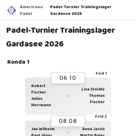
Americano
Padel-Turnier Trainingslager
Padel
Gardasee 2026
Padel-Turnier Trainingslager
Gardasee 2026
Ronda 1
Feld 1
06 10
Robert
Lisa Steidle
Fischer
Thomas
vs
Julius
Fischer
Herrmann
Feld 2
08 08
Jan Wilhelm
Anna Jarvis
vs
Paul Jäger
Martin Baier