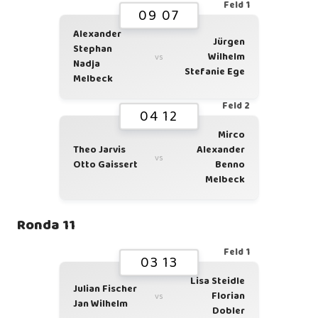
Feld 1
09 07
Alexander
Jürgen
Stephan
Wilhelm
vs
Nadja
Stefanie Ege
Melbeck
Feld 2
04 12
Mirco
Theo Jarvis
Alexander
vs
Otto Gaissert
Benno
Melbeck
Ronda 11
Feld 1
03 13
Lisa Steidle
Julian Fischer
Florian
vs
Jan Wilhelm
Dobler