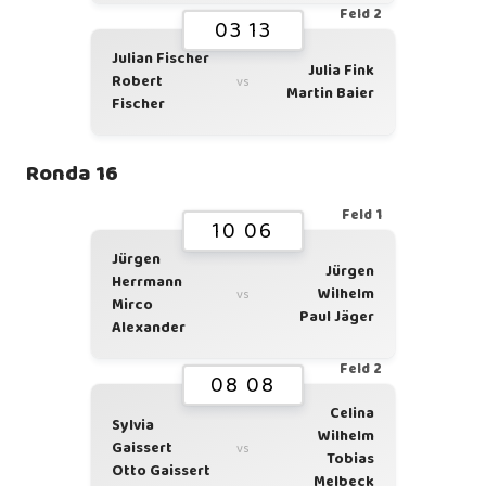
Feld 2
03 13
Julian Fischer
Julia Fink
Robert
vs
Martin Baier
Fischer
Ronda 16
Feld 1
10 06
Jürgen
Jürgen
Herrmann
Wilhelm
vs
Mirco
Paul Jäger
Alexander
Feld 2
08 08
Celina
Sylvia
Wilhelm
Gaissert
vs
Tobias
Otto Gaissert
Melbeck