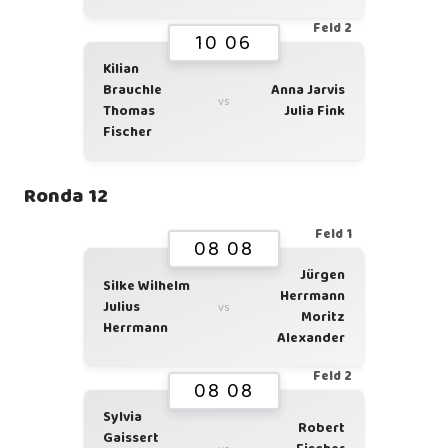
Feld 2
10 06
Kilian
Brauchle
Anna Jarvis
vs
Thomas
Julia Fink
Fischer
Ronda 12
Feld 1
08 08
Jürgen
Silke Wilhelm
Herrmann
Julius
vs
Moritz
Herrmann
Alexander
Feld 2
08 08
Sylvia
Robert
Gaissert