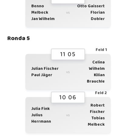
Benno
Otto Gaissert
Melbeck
Florian
vs
Jan Wilhelm
Dobler
Ronda 5
Feld 1
11 05
Celina
Julian Fischer
Wilhelm
vs
Paul Jäger
Kilian
Brauchle
Feld 2
10 06
Robert
Julia Fink
Fischer
Julius
vs
Tobias
Herrmann
Melbeck