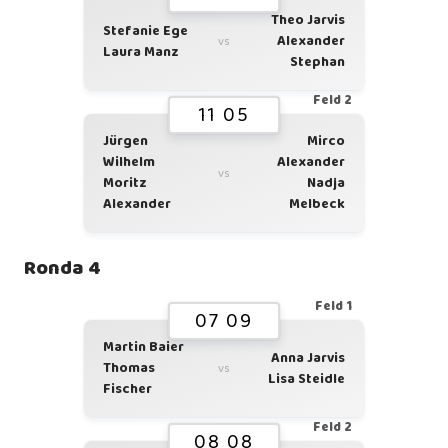
Theo Jarvis
Stefanie Ege
Alexander
vs
Laura Manz
Stephan
Feld 2
11 05
Jürgen
Mirco
Wilhelm
Alexander
vs
Moritz
Nadja
Alexander
Melbeck
Ronda 4
Feld 1
07 09
Martin Baier
Anna Jarvis
Thomas
vs
Lisa Steidle
Fischer
Feld 2
08 08