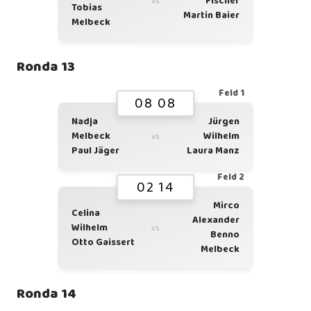
Fischer
vs
Tobias
Martin Baier
Melbeck
Ronda 13
Feld 1
08 08
Nadja
Jürgen
Melbeck
Wilhelm
vs
Paul Jäger
Laura Manz
Feld 2
02 14
Mirco
Celina
Alexander
Wilhelm
vs
Benno
Otto Gaissert
Melbeck
Ronda 14