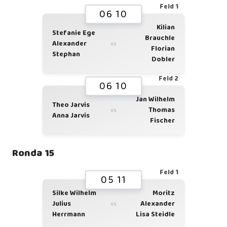
Feld 1
06 10
Kilian
Stefanie Ege
Brauchle
Alexander
vs
Florian
Stephan
Dobler
Feld 2
06 10
Jan Wilhelm
Theo Jarvis
Thomas
vs
Anna Jarvis
Fischer
Ronda 15
Feld 1
05 11
Silke Wilhelm
Moritz
Julius
Alexander
vs
Herrmann
Lisa Steidle