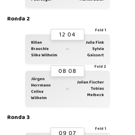
Ronda 2
Feld 1
12 04
Kilian
Julia Fink
Brauchle
Sylvia
vs
Silke Wilhelm
Gaissert
Feld 2
08 08
Jürgen
Julian Fischer
Herrmann
Tobias
vs
Celina
Melbeck
Wilhelm
Ronda 3
Feld 1
09 07