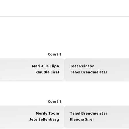
Court 1
Mari-Liis Liipa
Teet Reinson
Klaudia Sirel
Tanel Brandmeister
Court 1
Merily Toom
Tanel Brandmeister
Jete Sellenberg
Klaudia Sirel