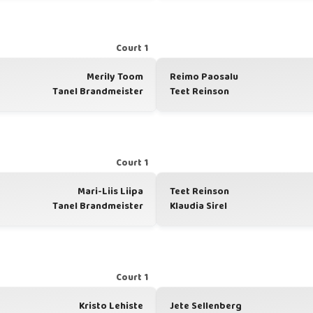
Court 1
Merily Toom
Reimo Paosalu
Tanel Brandmeister
Teet Reinson
Court 1
Mari-Liis Liipa
Teet Reinson
Tanel Brandmeister
Klaudia Sirel
Court 1
Kristo Lehiste
Jete Sellenberg