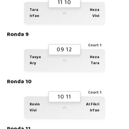
11 10
Tara
Heza
vs
Irfan
Vivi
Ronda 9
Court 1
09 12
Tasya
Heza
vs
Ary
Tara
Ronda 10
Court 1
10 11
Kevin
Al Fikri
vs
Vivi
Irfan
Ronda 11