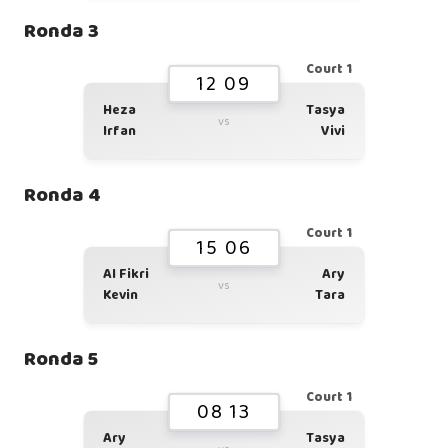
Ronda 3
Court 1
12 09
Heza
Tasya
vs
Irfan
Vivi
Ronda 4
Court 1
15 06
Al Fikri
Ary
vs
Kevin
Tara
Ronda 5
Court 1
08 13
Ary
Tasya