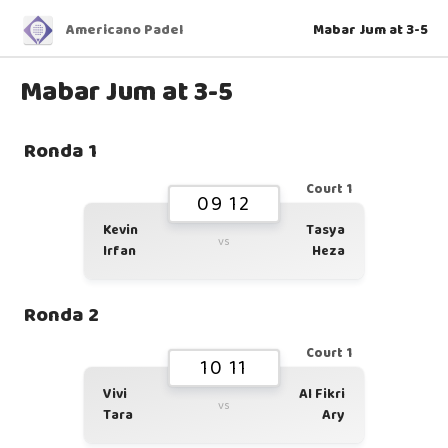
Americano Padel
Mabar Jum at 3-5
Mabar Jum at 3-5
Ronda 1
Court 1
09 12
Kevin
Tasya
vs
Irfan
Heza
Ronda 2
Court 1
10 11
Vivi
Al Fikri
vs
Tara
Ary