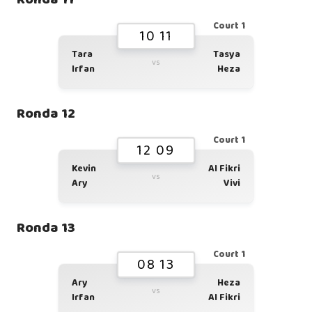
Court 1
10 11
Tara
Tasya
vs
Irfan
Heza
Ronda 12
Court 1
12 09
Kevin
Al Fikri
vs
Ary
Vivi
Ronda 13
Court 1
08 13
Ary
Heza
vs
Irfan
Al Fikri