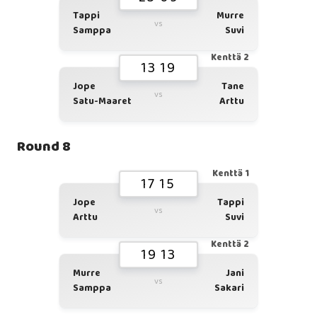
Tappi
Murre
vs
Samppa
Suvi
Kenttä 2
13 19
Jope
Tane
vs
Satu-Maaret
Arttu
Round 8
Kenttä 1
17 15
Jope
Tappi
vs
Arttu
Suvi
Kenttä 2
19 13
Murre
Jani
vs
Samppa
Sakari