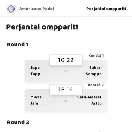
Americano Padel
Perjantai ompparit!
Perjantai ompparit!
Round 1
Kenttä 1
10 22
Jope
Sakari
vs
Tappi
Samppa
Kenttä 2
18 14
Murre
Satu-Maaret
vs
Jani
Arttu
Round 2