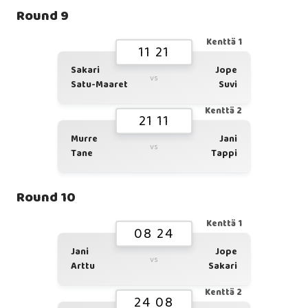
Round 9
Kenttä 1
11 21
Sakari
Jope
vs
Satu-Maaret
Suvi
Kenttä 2
21 11
Murre
Jani
vs
Tane
Tappi
Round 10
Kenttä 1
08 24
Jani
Jope
vs
Arttu
Sakari
Kenttä 2
24 08