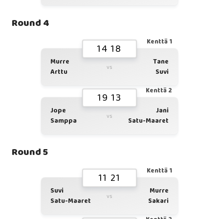
Round 4
Kenttä 1
14 18
Murre
Tane
vs
Arttu
Suvi
Kenttä 2
19 13
Jope
Jani
vs
Samppa
Satu-Maaret
Round 5
Kenttä 1
11 21
Suvi
Murre
vs
Satu-Maaret
Sakari