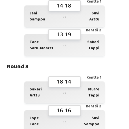
Kenttä 1
14 18
Jani
Suvi
vs
Samppa
Arttu
Kenttä 2
13 19
Tane
Sakari
vs
Satu-Maaret
Tappi
Round 3
Kenttä 1
18 14
Sakari
Murre
vs
Arttu
Tappi
Kenttä 2
16 16
Jope
Suvi
vs
Tane
Samppa