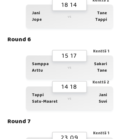
Kenttä 2
18 14
Jani
Tane
vs
Jope
Tappi
Round 6
Kenttä 1
15 17
Samppa
Sakari
vs
Arttu
Tane
Kenttä 2
14 18
Tappi
Jani
vs
Satu-Maaret
Suvi
Round 7
Kenttä 1
23 09