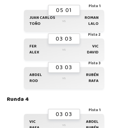
Pista 1
05 01
JUAN CARLOS
ROMAN
vs
TOÑO
LALO
Pista 2
03 03
FER
VIC
vs
ALEX
DAVID
Pista 3
03 03
ABDEL
RUBÉN
vs
ROD
RAFA
Runda 4
Pista 1
03 03
VIC
ABDEL
vs
RAFA
RUBÉN