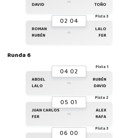
vs
DAVID
TOÑO
Pista 3
02 04
ROMAN
LALO
vs
RUBÉN
FER
Runda 6
Pista 1
04 02
ABDEL
RUBÉN
vs
LALO
DAVID
Pista 2
05 01
JUAN CARLOS
ALEX
vs
FER
RAFA
Pista 3
06 00