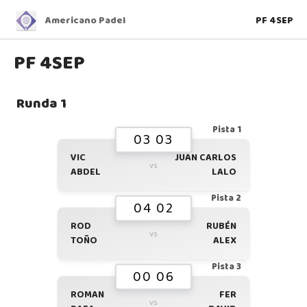
Americano Padel
PF 4SEP
PF 4SEP
Runda 1
Pista 1
03 03
VIC
JUAN CARLOS
vs
ABDEL
LALO
Pista 2
04 02
ROD
RUBÉN
vs
TOÑO
ALEX
Pista 3
00 06
ROMAN
FER
vs