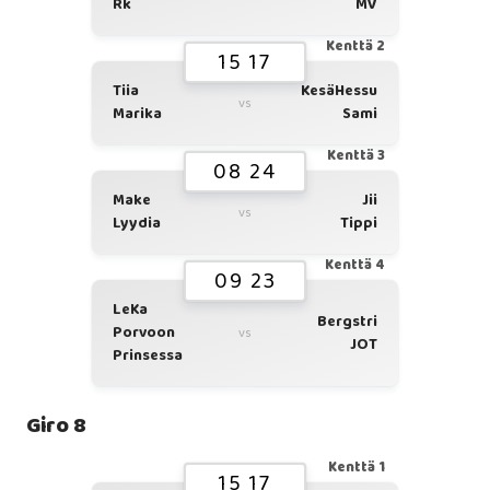
Rk
MV
Kenttä 2
15 17
Tiia
KesäHessu
vs
Marika
Sami
Kenttä 3
08 24
Make
Jii
vs
Lyydia
Tippi
Kenttä 4
09 23
LeKa
Bergstri
Porvoon
vs
JOT
Prinsessa
Giro 8
Kenttä 1
15 17