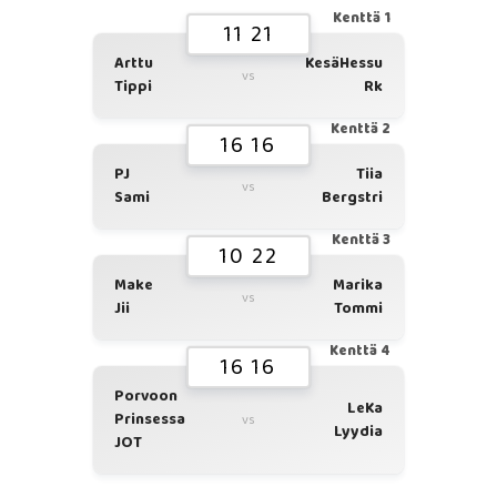
Kenttä 1
11 21
Arttu
KesäHessu
vs
Tippi
Rk
Kenttä 2
16 16
PJ
Tiia
vs
Sami
Bergstri
Kenttä 3
10 22
Make
Marika
vs
Jii
Tommi
Kenttä 4
16 16
Porvoon
LeKa
Prinsessa
vs
Lyydia
JOT