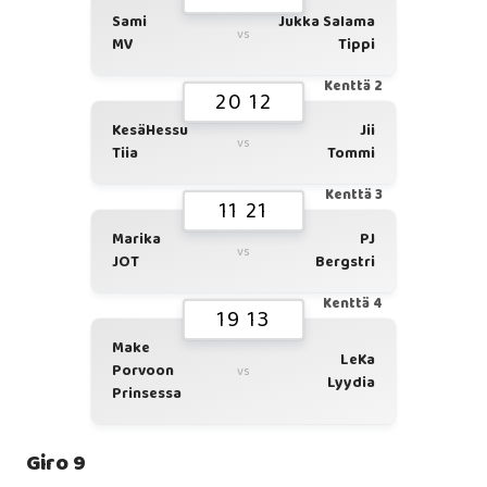
Sami
Jukka Salama
vs
MV
Tippi
Kenttä 2
20 12
KesäHessu
Jii
vs
Tiia
Tommi
Kenttä 3
11 21
Marika
PJ
vs
JOT
Bergstri
Kenttä 4
19 13
Make
LeKa
Porvoon
vs
Lyydia
Prinsessa
Giro 9