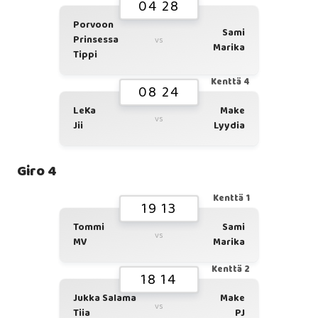
04 28
Porvoon
Sami
Prinsessa
vs
Marika
Tippi
Kenttä 4
08 24
LeKa
Make
vs
Jii
Lyydia
Giro 4
Kenttä 1
19 13
Tommi
Sami
vs
MV
Marika
Kenttä 2
18 14
Jukka Salama
Make
vs
Tiia
PJ