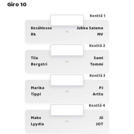
Giro 10
Kenttä 1
KesäHessu
Jukka Salama
vs
Rk
MV
Kenttä 2
Tiia
Sami
vs
Bergstri
Tommi
Kenttä 3
Marika
PJ
vs
Tippi
Arttu
Kenttä 4
Make
Jii
vs
Lyydia
JOT