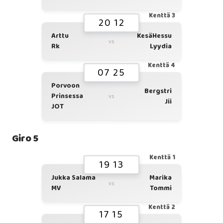
Kenttä 3
20 12
Arttu
KesäHessu
vs
Rk
Lyydia
Kenttä 4
07 25
Porvoon
Bergstri
Prinsessa
vs
Jii
JOT
Giro 5
Kenttä 1
19 13
Jukka Salama
Marika
vs
MV
Tommi
Kenttä 2
17 15