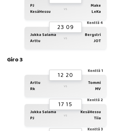
PJ
Make
vs
KesäHessu
LeKa
Kenttä 4
23 09
Jukka Salama
Bergstri
vs
Arttu
JOT
Giro 3
Kenttä 1
12 20
Arttu
Tommi
vs
Rk
MV
Kenttä 2
17 15
Jukka Salama
KesäHessu
vs
PJ
Tiia
Kenttä 3