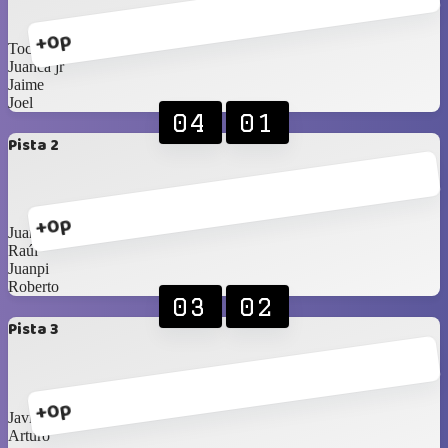
+0p
Toche
Juanca jr
Jaime
Joel
04
01
Pista 2
+0p
Juanca papá
Raúl
Juanpi
Roberto
03
02
Pista 3
+0p
Javier
Arturo