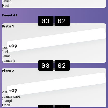
Javier
Raúl
Round #4
03
02
Pista 1
+0p
Toche
Joel
Jaime
Juanca jr
03
02
Pista 2
+0p
Armi
Juanca papá
Juanpi
Erick