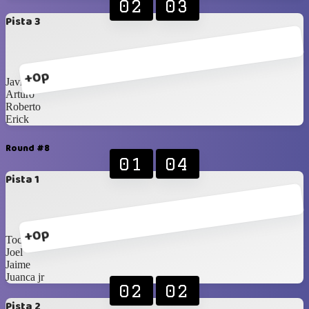
02
03
Pista 3
+0p
Javier
Arturo
Roberto
Erick
Round #8
01
04
Pista 1
+0p
Toche
Joel
Jaime
Juanca jr
02
02
Pista 2