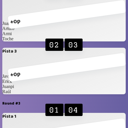
+0p
Juanca papá
Arturo
Armi
Toche
02
03
Pista 3
+0p
Javier
Erick
Juanpi
Raúl
Round #3
01
04
Pista 1