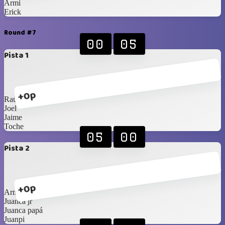
Armi
Erick
Round #7
00
05
Pista 1
+0p
Raúl
Joel
Jaime
Toche
05
00
Pista 2
+0p
Armi
Juanca jr
Juanca papá
Juanpi