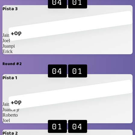
04
01
Pista 3
+0p
Jaime
Joel
Juanpi
Erick
Round #2
04
01
Pista 1
+0p
Jaime
Juanca jr
Roberto
Joel
01
04
Pista 2