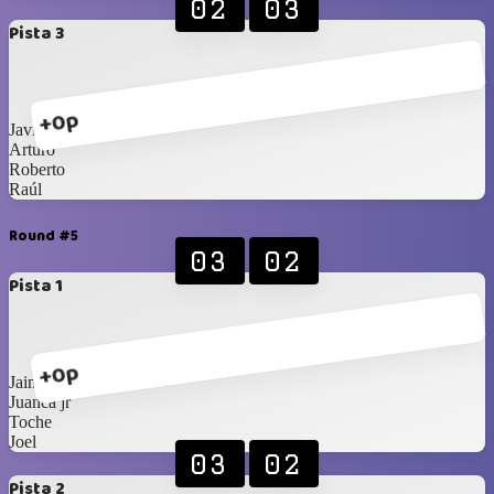
02
03
Pista 3
+0p
Javier
Arturo
Roberto
Raúl
Round #5
03
02
Pista 1
+0p
Jaime
Juanca jr
Toche
Joel
03
02
Pista 2