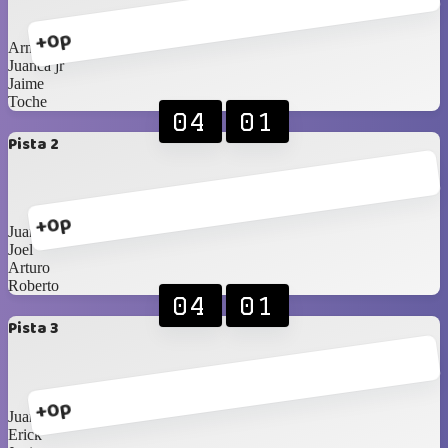
+0p
Armi
Juanca jr
Jaime
Toche
04
01
Pista 2
+0p
Juanpi
Joel
Arturo
Roberto
04
01
Pista 3
+0p
Juanca papá
Erick