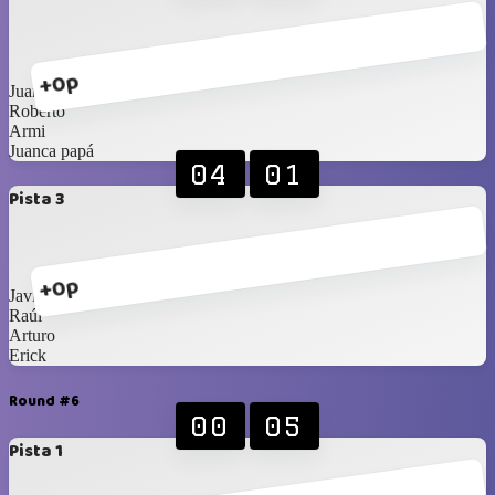
+0p
Juanpi
Roberto
Armi
Juanca papá
04
01
Pista 3
+0p
Javier
Raúl
Arturo
Erick
Round #6
00
05
Pista 1