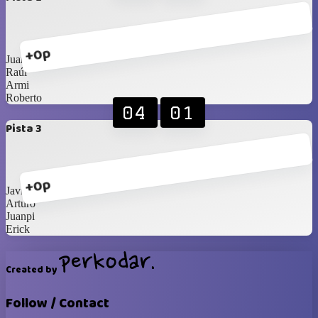
+0p
Juanca papá
Raúl
Armi
Roberto
04
01
Pista 3
+0p
Javier
Arturo
Juanpi
Erick
Created by
Follow / Contact