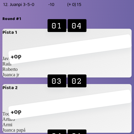
12.
Juanpi
3-5-0
-10
(+ 0)
15
Round #1
01
04
Pista 1
+0p
Javier
Raúl
Roberto
Juanca jr
03
02
Pista 2
+0p
Toche
Arturo
Armi
Juanca papá