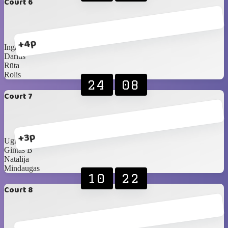
Court 6
+4p
Inga D
Darius
Rūta
Rolis
24
08
Court 7
+3p
Ugnė
Gintas B
Natalija
Mindaugas
10
22
Court 8