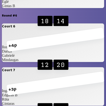
Eglė
Gintas B
Round #6
18
14
Court 6
+4p
Ilona
Darius
Gabrielė
Mindaugas
12
20
Court 7
+3p
Inga D
Edgaras B
Rūta
Gintaras