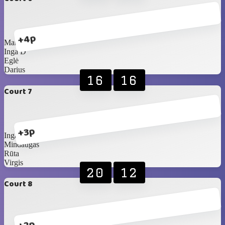
+4p
Marius
Inga D
Eglė
Darius
16
16
Court 7
+3p
Inga J
Mindaugas
Rūta
Virgis
20
12
Court 8