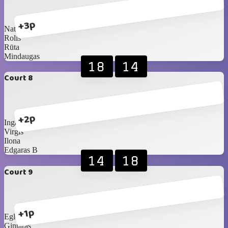
+3p
Natalija
Rolis
Rūta
Mindaugas
18
14
Court 8
+2p
Inga J
Virgis
Ilona
Edgaras B
14
18
Court 9
+1p
Eglė
Gintaras