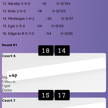
12.
Natalija
3-4-0
-16
(+ 0)
104
13.
Rolis
2-5-0
-18
(+ 0)
103
14.
Mindaugas
1-4-2
-30
(+ 0)
97
15.
Eglė
2-5-0
-34
(+ 0)
95
16.
Edgaras B
0-7-0
-54
(+ 0)
85
Round #1
18
14
Court 6
+4p
Inga D
Gintas B
Ugnė
Darius
15
17
Court 7