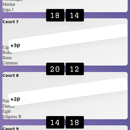
Marius
Inga J
18
14
Court 7
+3p
Ugnė
Rolis
Ilona
Gintaras
20
12
Court 8
+2p
Natalija
Darius
Eglė
Edgaras B
14
18
Court 9