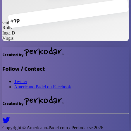
+1p
Gabrielė
Rolis
Inga D
Virgis
Created by
Follow / Contact
Twitter
Americano Padel on Facebook
Created by
Copyright ©
Americano-Padel
.com / Perkodar.se
2026