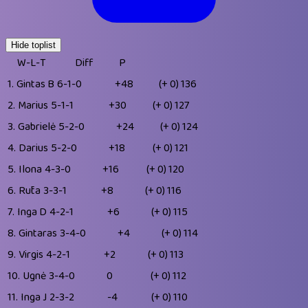
Hide toplist
W-L-T
Diff
P
1.
Gintas B
6-1-0
+48
(+ 0)
136
2.
Marius
5-1-1
+30
(+ 0)
127
3.
Gabrielė
5-2-0
+24
(+ 0)
124
4.
Darius
5-2-0
+18
(+ 0)
121
5.
Ilona
4-3-0
+16
(+ 0)
120
6.
Rūta
3-3-1
+8
(+ 0)
116
7.
Inga D
4-2-1
+6
(+ 0)
115
8.
Gintaras
3-4-0
+4
(+ 0)
114
9.
Virgis
4-2-1
+2
(+ 0)
113
10.
Ugnė
3-4-0
0
(+ 0)
112
11.
Inga J
2-3-2
-4
(+ 0)
110