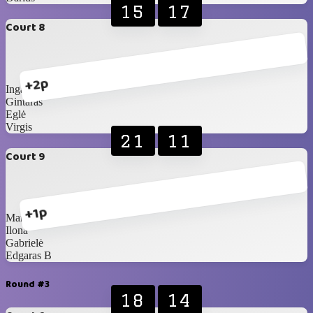
15
17
Court 8
+2p
Inga J
Gintaras
Eglė
Virgis
21
11
Court 9
+1p
Marius
Ilona
Gabrielė
Edgaras B
Round #3
18
14