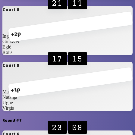
21
11
Court 8
+2p
Inga J
Gintas B
Eglė
Rolis
17
15
Court 9
+1p
Marius
Natalija
Ugnė
Virgis
Round #7
23
09
Court 6