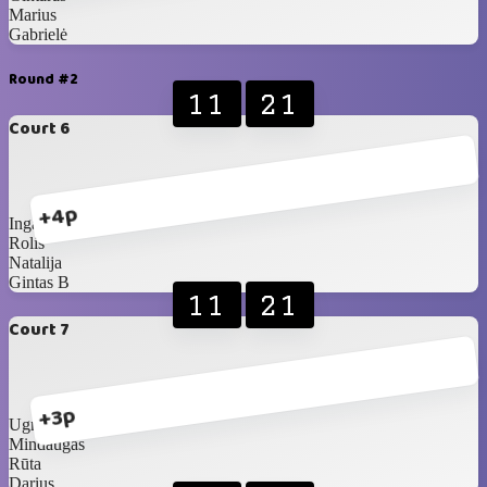
Marius
Gabrielė
Round #2
11
21
Court 6
+4p
Inga D
Rolis
Natalija
Gintas B
11
21
Court 7
+3p
Ugnė
Mindaugas
Rūta
Darius