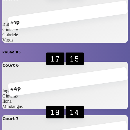
+1p
Rūta
Gintas B
Gabrielė
Virgis
Round #5
17
15
Court 6
+4p
Inga D
Gintaras
Ilona
Mindaugas
18
14
Court 7