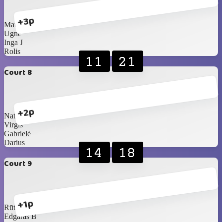
+3p
Marius
Ugnė
Inga J
Rolis
11
21
Court 8
+2p
Natalija
Virgis
Gabrielė
Darius
14
18
Court 9
+1p
Rūta
Edgaras B