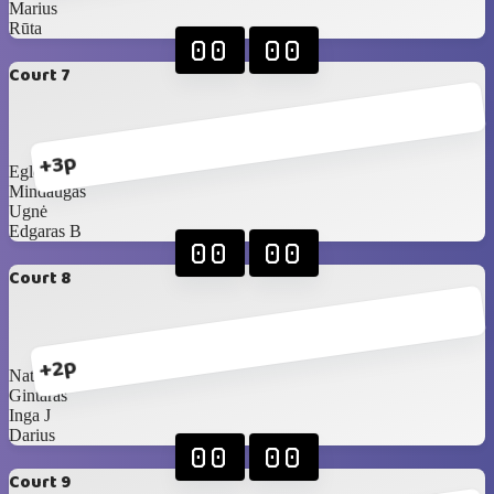
Marius
Rūta
00
00
Court 7
+3p
Eglė
Mindaugas
Ugnė
Edgaras B
00
00
Court 8
+2p
Natalija
Gintaras
Inga J
Darius
00
00
Court 9