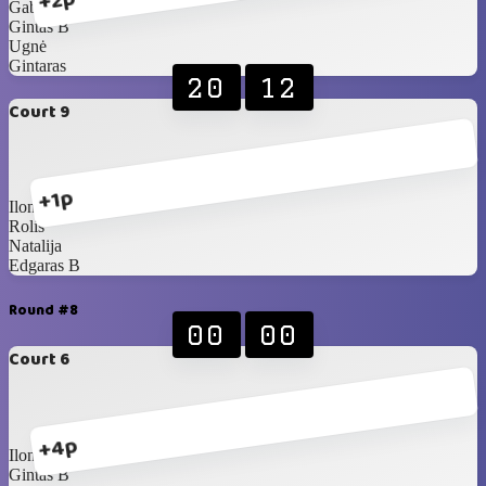
+2p
Gabrielė
Gintas B
Ugnė
Gintaras
20
12
Court 9
+1p
Ilona
Rolis
Natalija
Edgaras B
Round #8
00
00
Court 6
+4p
Ilona
Gintas B