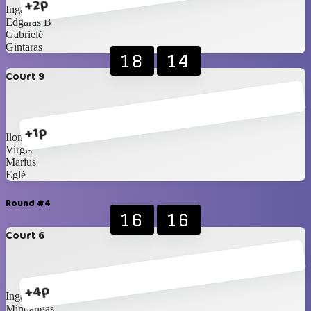
+2p
Inga J
Edgaras B
Gabrielė
Gintaras
18
14
Court 9
+1p
Ilona
Virgis
Marius
Eglė
Round #4
16
16
Court 6
+4p
Inga D
Mindaugas