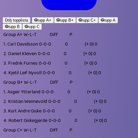
Dölj topplista
Grupp A+
Grupp B+
Grupp C+
Grupp A
Grupp B
Grupp C
Group A+
W-L-T
Diff
P
1.
Carl Davidsson
0-0-0
0
(+ 0)
0
2.
Daniel Kleiven
0-0-0
0
(+ 0)
0
3.
Fredrik Furnes
0-0-0
0
(+ 0)
0
4.
Kjetil Leif Nyvoll
0-0-0
0
(+ 0)
0
Group B+
W-L-T
Diff
P
1.
Asgeir Ytterland
0-0-0
0
(+ 0)
0
2.
Kristian Wennevold
0-0-0
0
(+ 0)
0
3.
Kurt Andre Giske
0-0-0
0
(+ 0)
0
4.
Robert Giskegjerde
0-0-0
0
(+ 0)
0
Group C+
W-L-T
Diff
P