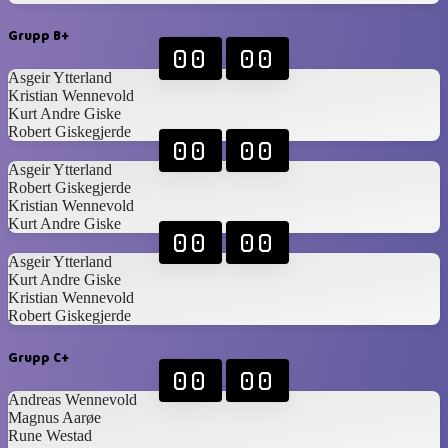
Grupp B+
00
00
Asgeir Ytterland
Kristian Wennevold
Kurt Andre Giske
Robert Giskegjerde
00
00
Asgeir Ytterland
Robert Giskegjerde
Kristian Wennevold
Kurt Andre Giske
00
00
Asgeir Ytterland
Kurt Andre Giske
Kristian Wennevold
Robert Giskegjerde
Grupp C+
00
00
Andreas Wennevold
Magnus Aarøe
Rune Westad