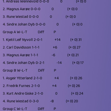
1.
Andreas Wennevold
0-0-0
0
(+ 0)
0
2.
Magnus Aarøe
0-0-0
0
(+ 0)
0
3.
Rune Westad
0-0-0
0
(+ 0)
0
4.
Sindre Johan Dyb
0-0-0
0
(+ 0)
0
Group A
W-L-T
Diff
P
1.
Kjetil Leif Nyvoll
2-0-1
+14
(+ 0)
31
2.
Carl Davidsson
1-1-1
+6
(+ 0)
27
3.
Magnus Aarøe
1-1-1
-6
(+ 0)
21
4.
Sindre Johan Dyb
0-2-1
-14
(+ 0)
17
Group B
W-L-T
Diff
P
1.
Asgeir Ytterland
2-1-0
+4
(+ 0)
26
2.
Fredrik Furnes
2-1-0
+4
(+ 0)
26
3.
Kurt Andre Giske
2-1-0
0
(+ 0)
24
4.
Rune Westad
0-3-0
-8
(+ 0)
20
Group C
W-L-T
Diff
P