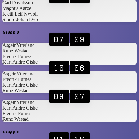
Carl Davidsson
Magnus Aarøe
Kjetil Leif Nyvoll
Sindre Johan Dyb
Grupp B
07
09
Asgeir Ytterland
Rune Westad
Fredrik Furnes
Kurt Andre Giske
10
06
Asgeir Ytterland
Fredrik Furnes
Kurt Andre Giske
Rune Westad
09
07
Asgeir Ytterland
Kurt Andre Giske
Fredrik Furnes
Rune Westad
Grupp C