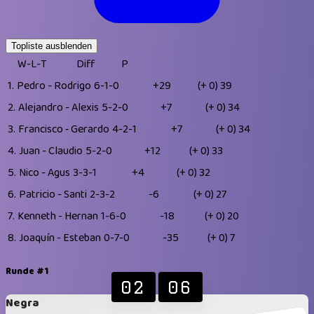
Topliste ausblenden
W-L-T
Diff
P
1.
Pedro - Rodrigo
6-1-0
+29
(+ 0)
39
2.
Alejandro - Alexis
5-2-0
+7
(+ 0)
34
3.
Francisco ‐ Gerardo
4-2-1
+7
(+ 0)
34
4.
Juan - Claudio
5-2-0
+12
(+ 0)
33
5.
Nico - Agus
3-3-1
+4
(+ 0)
32
6.
Patricio - Santi
2-3-2
-6
(+ 0)
27
7.
Kenneth - Hernan
1-6-0
-18
(+ 0)
20
8.
Joaquín - Esteban
0-7-0
-35
(+ 0)
7
Runde #1
02
06
Negra