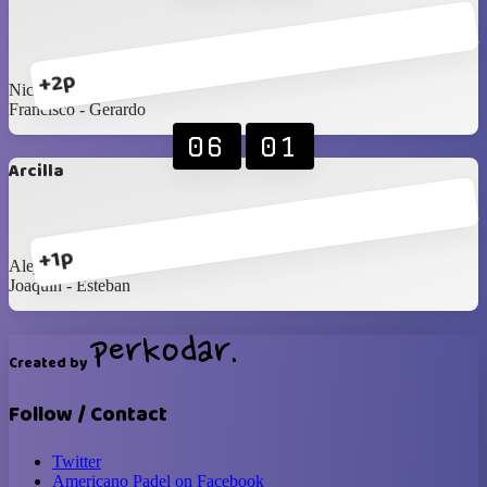
+2p
Nico - Agus
Francisco ‐ Gerardo
06
01
Arcilla
+1p
Alejandro - Alexis
Joaquín - Esteban
Created by
Follow / Contact
Twitter
Americano Padel on Facebook