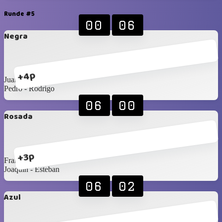
Runde #5
00
06
Negra
+4p
Juan - Claudio
Pedro - Rodrigo
06
00
Rosada
+3p
Francisco ‐ Gerardo
Joaquín - Esteban
06
02
Azul