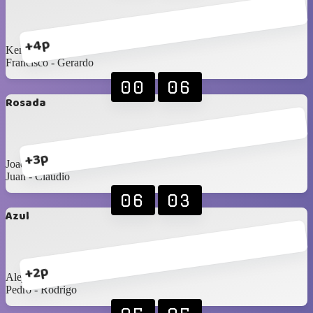
+4p
Kenneth - Hernan
Francisco ‐ Gerardo
00
06
Rosada
+3p
Joaquín - Esteban
Juan - Claudio
06
03
Azul
+2p
Alejandro - Alexis
Pedro - Rodrigo