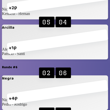
+2p
Nico - Agus
Kenneth - Hernan
05
04
Arcilla
+1p
Alejandro - Alexis
Patricio - Santi
Runde #6
02
06
Negra
+4p
Nico - Agus
Pedro - Rodrigo