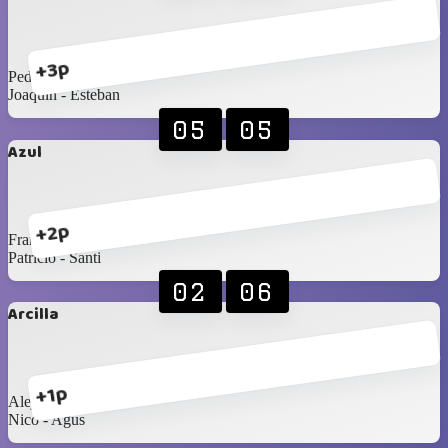
+3p
Pedro - Rodrigo
Joaquín - Esteban
05
05
Azul
+2p
Francisco ‐ Gerardo
Patricio - Santi
02
06
Arcilla
+1p
Alejandro - Alexis
Nico - Agus