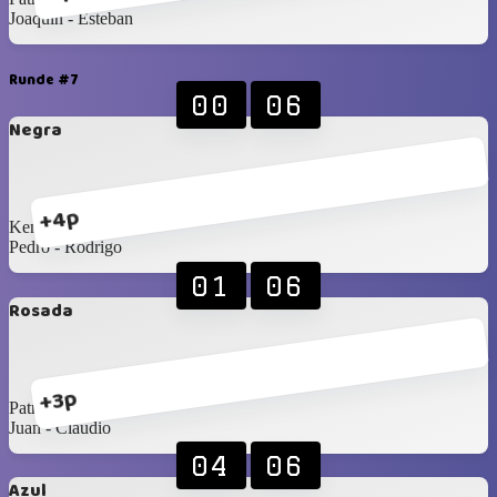
Joaquín - Esteban
Runde #7
00
06
Negra
+4p
Kenneth - Hernan
Pedro - Rodrigo
01
06
Rosada
+3p
Patricio - Santi
Juan - Claudio
04
06
Azul