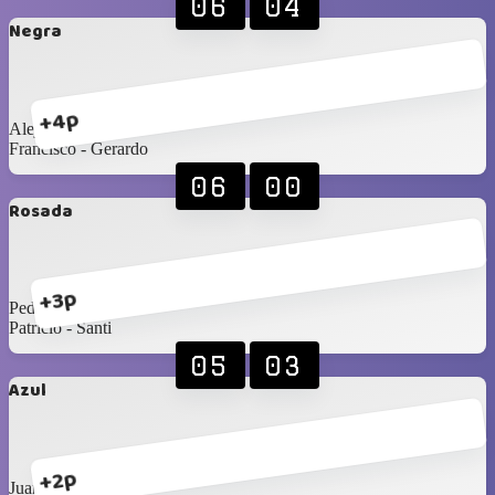
06
04
Negra
+4p
Alejandro - Alexis
Francisco ‐ Gerardo
06
00
Rosada
+3p
Pedro - Rodrigo
Patricio - Santi
05
03
Azul
+2p
Juan - Claudio