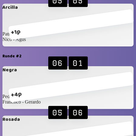
05
05
Arcilla
+1p
Patricio - Santi
Nico - Agus
Runde #2
06
01
Negra
+4p
Pedro - Rodrigo
Francisco ‐ Gerardo
05
06
Rosada