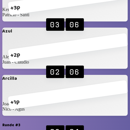
+3p
Kenneth - Hernan
Patricio - Santi
03
06
Azul
+2p
Alejandro - Alexis
Juan - Claudio
02
06
Arcilla
+1p
Joaquín - Esteban
Nico - Agus
Runde #3