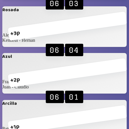
06
03
Rosada
+3p
Alejandro - Alexis
Kenneth - Hernan
06
04
Azul
+2p
Francisco ‐ Gerardo
Juan - Claudio
06
01
Arcilla
+1p
Patricio - Santi