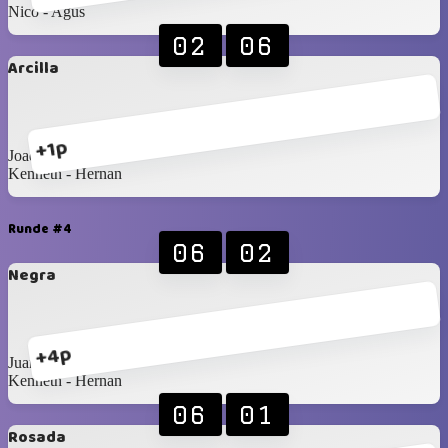
Nico - Agus
02
06
Arcilla
+1p
Joaquín - Esteban
Kenneth - Hernan
Runde #4
06
02
Negra
+4p
Juan - Claudio
Kenneth - Hernan
06
01
Rosada