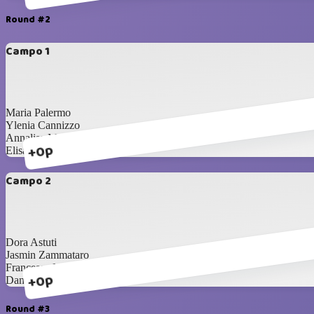
Round #2
Campo 1
Maria Palermo
Ylenia Cannizzo
Annalisa Marletta
+0p
Elisa Malgioglio
Campo 2
Dora Astuti
Jasmin Zammataro
Francesca Malgioglio
+0p
Daniela Novello
Round #3