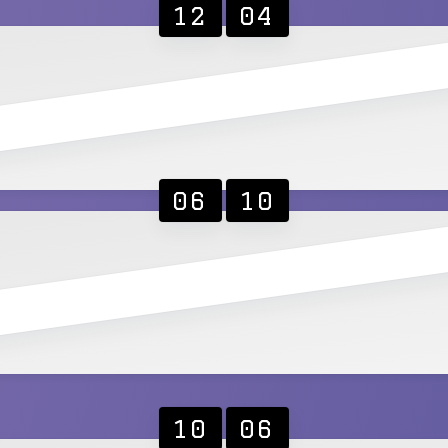
12
04
06
10
10
06