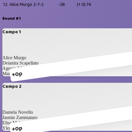
12.
Alice Murgo
2-7-2
-28
(+ 0)
74
Round #1
Campo 1
Alice Murgo
Deianira Scapellato
Agnese Milazzo
+0p
Marinella Attaguile
Campo 2
Daniela Novello
Jasmin Zammataro
Elisa Malgioglio
+0p
Ylenia Cannizzo