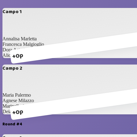
Campo 1
Annalisa Marletta
Francesca Malgioglio
Dora Astuti
+0p
Alice Murgo
Campo 2
Maria Palermo
Agnese Milazzo
Marinella Attaguile
+0p
Deianira Scapellato
Round #4