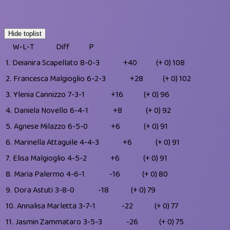
Hide toplist
W-L-T
Diff
P
1.
Deianira Scapellato
8-0-3
+40
(+ 0)
108
2.
Francesca Malgioglio
6-2-3
+28
(+ 0)
102
3.
Ylenia Cannizzo
7-3-1
+16
(+ 0)
96
4.
Daniela Novello
6-4-1
+8
(+ 0)
92
5.
Agnese Milazzo
6-5-0
+6
(+ 0)
91
6.
Marinella Attaguile
4-4-3
+6
(+ 0)
91
7.
Elisa Malgioglio
4-5-2
+6
(+ 0)
91
8.
Maria Palermo
4-6-1
-16
(+ 0)
80
9.
Dora Astuti
3-8-0
-18
(+ 0)
79
10.
Annalisa Marletta
3-7-1
-22
(+ 0)
77
11.
Jasmin Zammataro
3-5-3
-26
(+ 0)
75