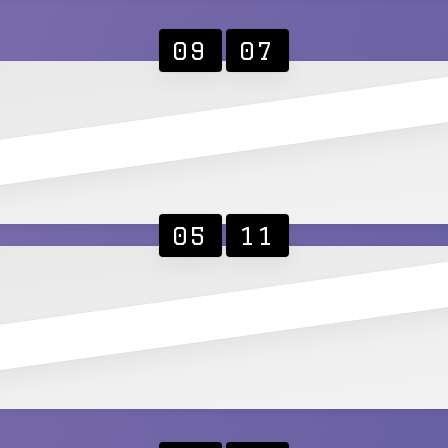
09
07
05
11