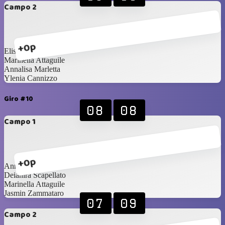
Campo 2
+0p
Elisa Malgioglio
Marinella Attaguile
Annalisa Marletta
Ylenia Cannizzo
Giro #10
08
08
Campo 1
+0p
Annalisa Marletta
Deianira Scapellato
Marinella Attaguile
Jasmin Zammataro
07
09
Campo 2