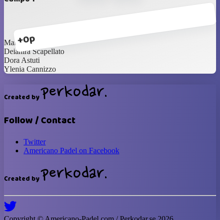
+0p
Maria Palermo
Deianira Scapellato
Dora Astuti
Ylenia Cannizzo
Created by
Follow / Contact
Twitter
Americano Padel on Facebook
Created by
Copyright ©
Americano-Padel
.com / Perkodar.se
2026