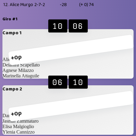
12.
Alice Murgo
2-7-2
-28
(+ 0)
74
Giro #1
10
06
Campo 1
+0p
Alice Murgo
Deianira Scapellato
Agnese Milazzo
Marinella Attaguile
06
10
Campo 2
+0p
Daniela Novello
Jasmin Zammataro
Elisa Malgioglio
Ylenia Cannizzo