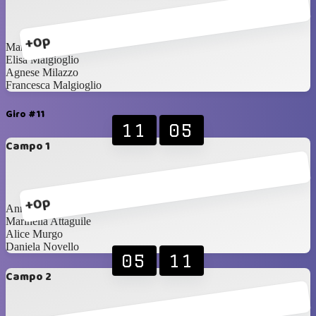
+0p
Maria Palermo
Elisa Malgioglio
Agnese Milazzo
Francesca Malgioglio
Giro #11
11
05
Campo 1
+0p
Annalisa Marletta
Marinella Attaguile
Alice Murgo
Daniela Novello
05
11
Campo 2