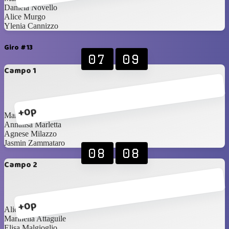
Daniela Novello
Alice Murgo
Ylenia Cannizzo
Giro #13
07
09
Campo 1
+0p
Maria Palermo
Annalisa Marletta
Agnese Milazzo
Jasmin Zammataro
08
08
Campo 2
+0p
Alice Murgo
Marinella Attaguile
Elisa Malgioglio