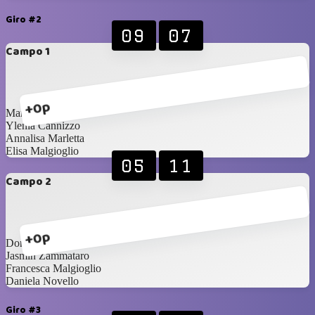
Giro #2
09
07
Campo 1
+0p
Maria Palermo
Ylenia Cannizzo
Annalisa Marletta
Elisa Malgioglio
05
11
Campo 2
+0p
Dora Astuti
Jasmin Zammataro
Francesca Malgioglio
Daniela Novello
Giro #3