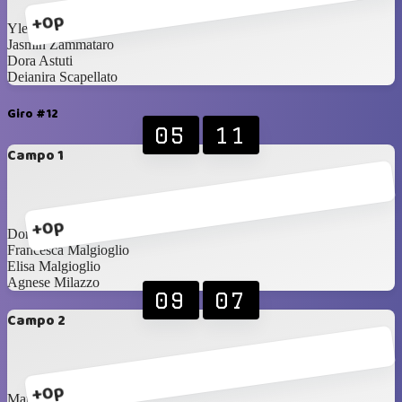
+0p
Ylenia Cannizzo
Jasmin Zammataro
Dora Astuti
Deianira Scapellato
Giro #12
05
11
Campo 1
+0p
Dora Astuti
Francesca Malgioglio
Elisa Malgioglio
Agnese Milazzo
09
07
Campo 2
+0p
Maria Palermo