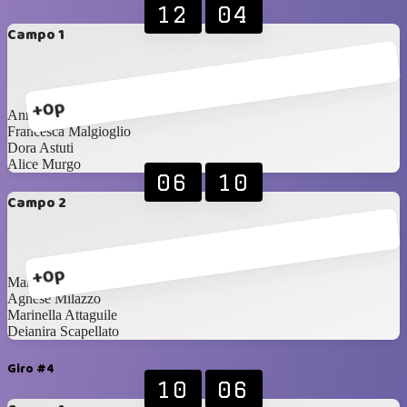
12
04
Campo 1
+0p
Annalisa Marletta
Francesca Malgioglio
Dora Astuti
Alice Murgo
06
10
Campo 2
+0p
Maria Palermo
Agnese Milazzo
Marinella Attaguile
Deianira Scapellato
Giro #4
10
06