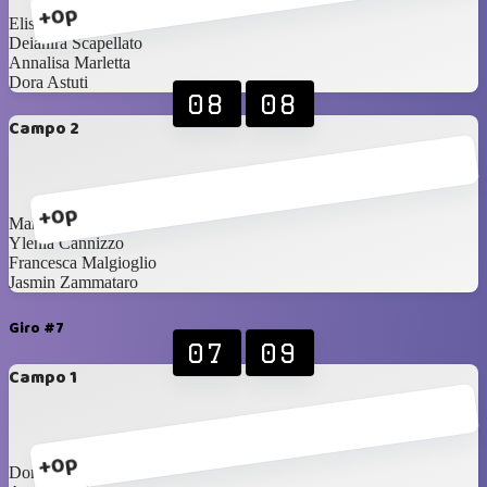
+0p
Elisa Malgioglio
Deianira Scapellato
Annalisa Marletta
Dora Astuti
08
08
Campo 2
+0p
Marinella Attaguile
Ylenia Cannizzo
Francesca Malgioglio
Jasmin Zammataro
Giro #7
07
09
Campo 1
+0p
Dora Astuti