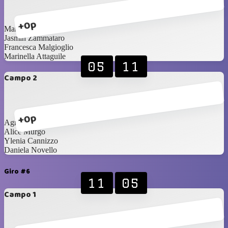
+0p
Maria Palermo
Jasmin Zammataro
Francesca Malgioglio
Marinella Attaguile
05
11
Campo 2
+0p
Agnese Milazzo
Alice Murgo
Ylenia Cannizzo
Daniela Novello
Giro #6
11
05
Campo 1