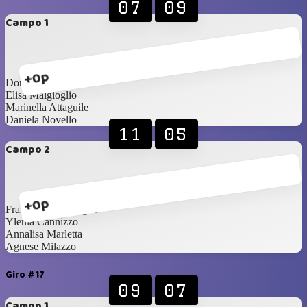
07
09
Campo 1
+0p
Dora Astuti
Elisa Malgioglio
Marinella Attaguile
Daniela Novello
11
05
Campo 2
+0p
Francesca Malgioglio
Ylenia Cannizzo
Annalisa Marletta
Agnese Milazzo
Giro #17
09
07
Campo 1