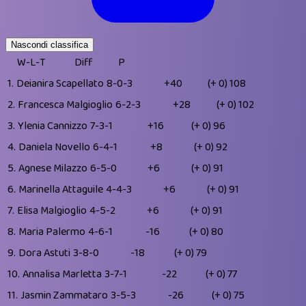
Nascondi classifica
W-L-T
Diff
P
1.
Deianira Scapellato
8-0-3
+40
(+ 0)
108
2.
Francesca Malgioglio
6-2-3
+28
(+ 0)
102
3.
Ylenia Cannizzo
7-3-1
+16
(+ 0)
96
4.
Daniela Novello
6-4-1
+8
(+ 0)
92
5.
Agnese Milazzo
6-5-0
+6
(+ 0)
91
6.
Marinella Attaguile
4-4-3
+6
(+ 0)
91
7.
Elisa Malgioglio
4-5-2
+6
(+ 0)
91
8.
Maria Palermo
4-6-1
-16
(+ 0)
80
9.
Dora Astuti
3-8-0
-18
(+ 0)
79
10.
Annalisa Marletta
3-7-1
-22
(+ 0)
77
11.
Jasmin Zammataro
3-5-3
-26
(+ 0)
75