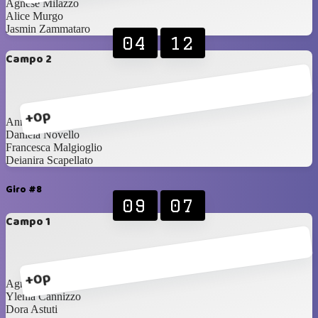
Agnese Milazzo
Alice Murgo
Jasmin Zammataro
04
12
Campo 2
+0p
Annalisa Marletta
Daniela Novello
Francesca Malgioglio
Deianira Scapellato
Giro #8
09
07
Campo 1
+0p
Agnese Milazzo
Ylenia Cannizzo
Dora Astuti