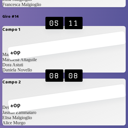
Francesca Malgioglio
Giro #14
05
11
Campo 1
+0p
Maria Palermo
Marinella Attaguile
Dora Astuti
Daniela Novello
08
08
Campo 2
+0p
Deianira Scapellato
Jasmin Zammataro
Elisa Malgioglio
Alice Murgo