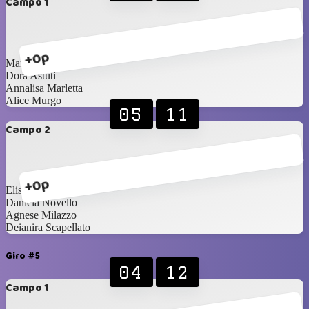
Campo 1
+0p
Maria Palermo
Dora Astuti
Annalisa Marletta
Alice Murgo
05
11
Campo 2
+0p
Elisa Malgioglio
Daniela Novello
Agnese Milazzo
Deianira Scapellato
Giro #5
04
12
Campo 1