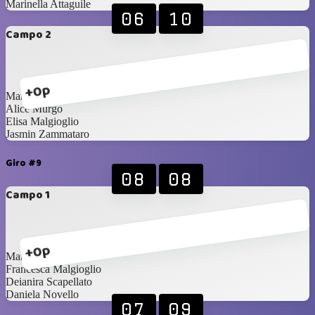
Marinella Attaguile
06
10
Campo 2
+0p
Maria Palermo
Alice Murgo
Elisa Malgioglio
Jasmin Zammataro
Giro #9
08
08
Campo 1
+0p
Maria Palermo
Francesca Malgioglio
Deianira Scapellato
Daniela Novello
07
09