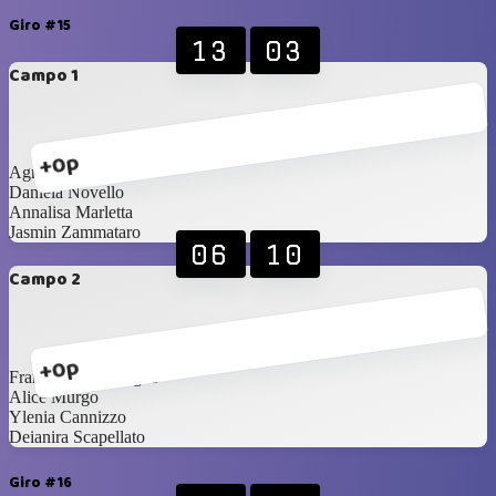
Giro #15
13
03
Campo 1
+0p
Agnese Milazzo
Daniela Novello
Annalisa Marletta
Jasmin Zammataro
06
10
Campo 2
+0p
Francesca Malgioglio
Alice Murgo
Ylenia Cannizzo
Deianira Scapellato
Giro #16