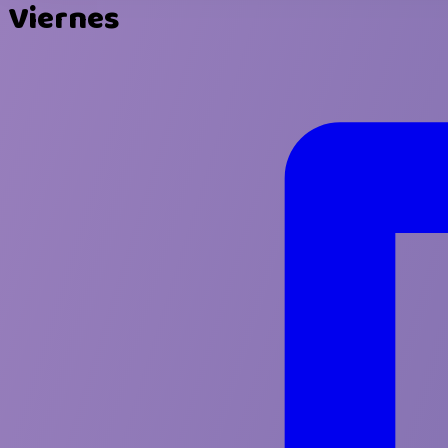
Viernes