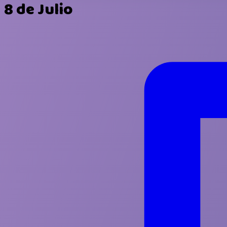
8 de Julio