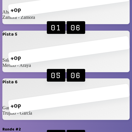
+0p
Abarca - Mamani
Zamora - Zamora
01
06
Pista 5
+0p
Salazar - Muñoz
Merino - Araya
05
06
Pista 6
+0p
García - Marrufo
Trujillo - García
Runde #2