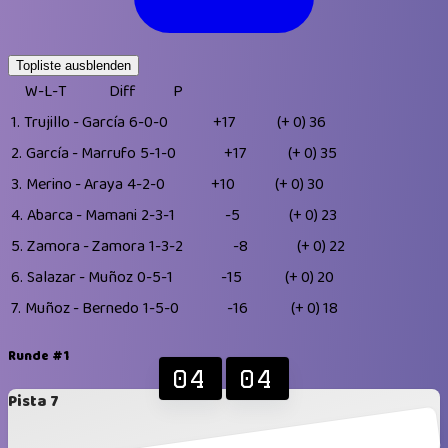
Topliste ausblenden
W-L-T
Diff
P
1.
Trujillo - García
6-0-0
+17
(+ 0)
36
2.
García - Marrufo
5-1-0
+17
(+ 0)
35
3.
Merino - Araya
4-2-0
+10
(+ 0)
30
4.
Abarca - Mamani
2-3-1
-5
(+ 0)
23
5.
Zamora - Zamora
1-3-2
-8
(+ 0)
22
6.
Salazar - Muñoz
0-5-1
-15
(+ 0)
20
7.
Muñoz - Bernedo
1-5-0
-16
(+ 0)
18
Runde #1
04
04
Pista 7