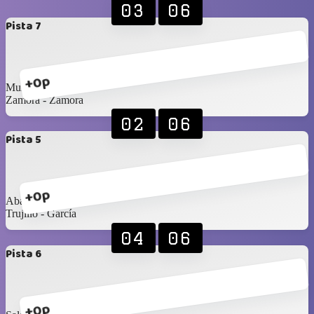
03
06
Pista 7
+0p
Muñoz - Bernedo
Zamora - Zamora
02
06
Pista 5
+0p
Abarca - Mamani
Trujillo - García
04
06
Pista 6
+0p