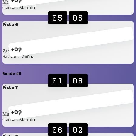
+0p
Merino - Araya
García - Marrufo
05
05
Pista 6
+0p
Zamora - Zamora
Salazar - Muñoz
Runde #5
01
06
Pista 7
+0p
Muñoz - Bernedo
García - Marrufo
06
02