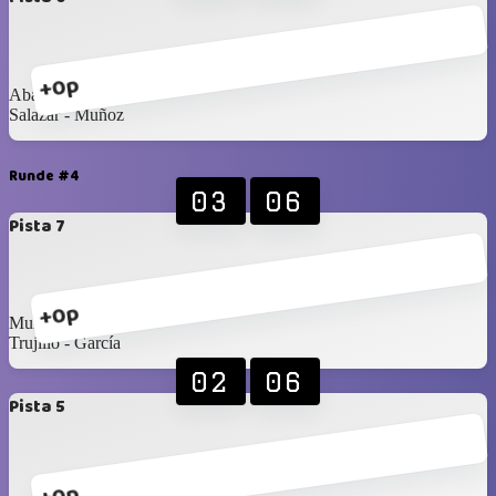
+0p
Abarca - Mamani
Salazar - Muñoz
Runde #4
03
06
Pista 7
+0p
Muñoz - Bernedo
Trujillo - García
02
06
Pista 5