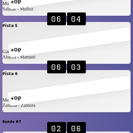
+0p
Muñoz - Bernedo
Salazar - Muñoz
06
04
Pista 5
+0p
García - Marrufo
Abarca - Mamani
06
03
Pista 6
+0p
Merino - Araya
Zamora - Zamora
Runde #7
02
06