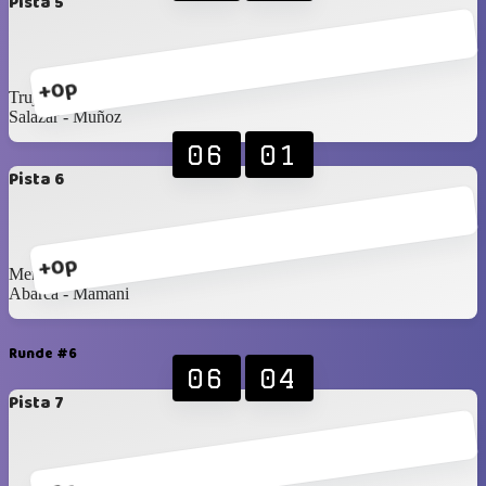
Pista 5
+0p
Trujillo - García
Salazar - Muñoz
06
01
Pista 6
+0p
Merino - Araya
Abarca - Mamani
Runde #6
06
04
Pista 7