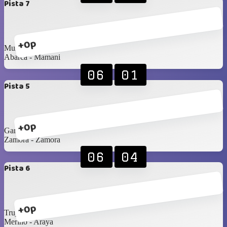
Pista 7
+0p
Muñoz - Bernedo
Abarca - Mamani
06
01
Pista 5
+0p
García - Marrufo
Zamora - Zamora
06
04
Pista 6
+0p
Trujillo - García
Merino - Araya