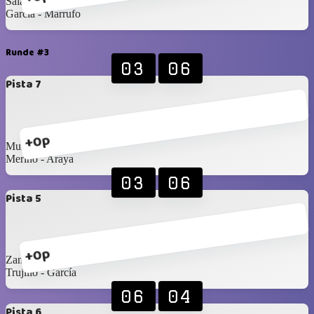
Salazar - Muñoz
García - Marrufo
Runde #3
03
06
Pista 7
+0p
Muñoz - Bernedo
Merino - Araya
03
06
Pista 5
+0p
Zamora - Zamora
Trujillo - García
06
04
Pista 6