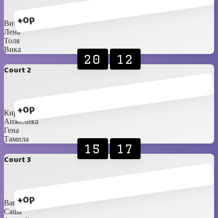
+0p
Витя
Лена
Толя
Вика
20
12
Court 2
+0p
Кирилл
Анжелика
Гена
Тамила
15
17
Court 3
+0p
Ваня
Саша