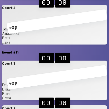
00
00
Court 3
+0p
Толя
Анжелика
Ваня
Лена
Round #11
00
00
Court 1
+0p
Гена
Вика
Витя
Саша
00
00
Court 2