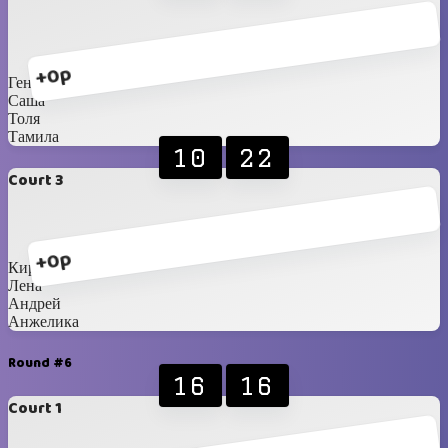
+0p
Гена
Саша
Толя
Тамила
10
22
Court 3
+0p
Кирилл
Лена
Андрей
Анжелика
Round #6
16
16
Court 1