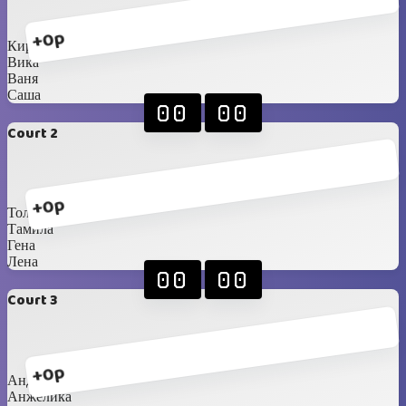
+0p
Кирилл
Вика
Ваня
Саша
00
00
Court 2
+0p
Толя
Тамила
Гена
Лена
00
00
Court 3
+0p
Андрей
Анжелика