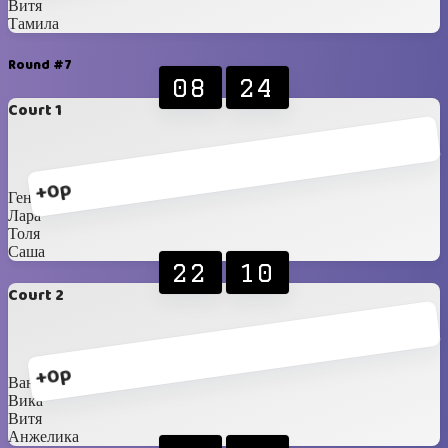
Витя
Тамила
Round #7
08
24
Court 1
+0p
Гена
Лара
Толя
Саша
22
10
Court 2
+0p
Ваня
Вика
Витя
Анжелика