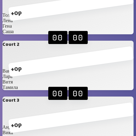
+0p
Толя
Лена
Гена
Саша
00
00
Court 2
+0p
Ваня
Лара
Витя
Тамила
00
00
Court 3
+0p
Андрей
Вика