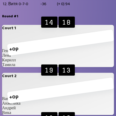
12.
Витя
0-7-0
-36
(+ 0)
94
Round #1
14
18
Court 1
+0p
Гена
Лена
Кирилл
Тамила
19
13
Court 2
+0p
Ваня
Анжелика
Андрей
Вика