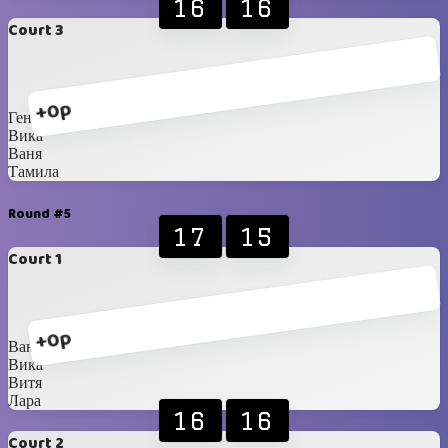
16
16
Court 3
+0p
Гена
Вика
Ваня
Тамила
Round #5
17
15
Court 1
+0p
Ваня
Вика
Витя
Лара
16
16
Court 2