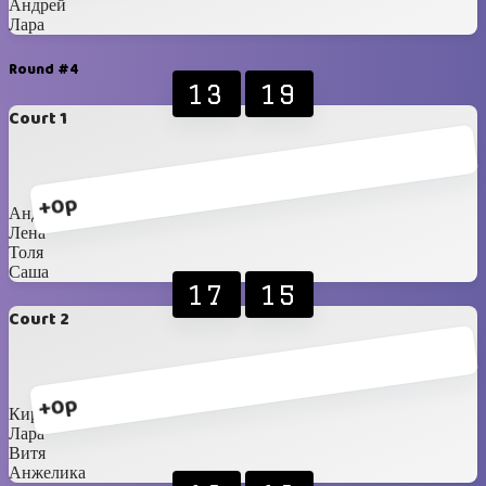
Андрей
Лара
Round #4
13
19
Court 1
+0p
Андрей
Лена
Толя
Саша
17
15
Court 2
+0p
Кирилл
Лара
Витя
Анжелика