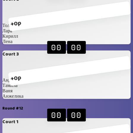
+0p
Толя
Лара
Кирилл
Лена
00
00
Court 3
+0p
Андрей
Тамила
Ваня
Анжелика
Round #12
00
00
Court 1