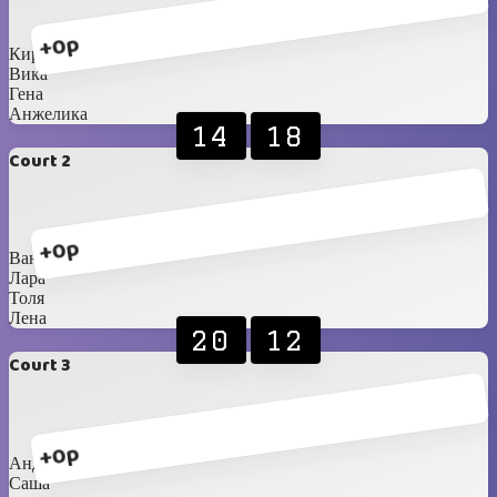
+0p
Кирилл
Вика
Гена
Анжелика
14
18
Court 2
+0p
Ваня
Лара
Толя
Лена
20
12
Court 3
+0p
Андрей
Саша