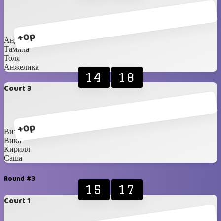
+0p
Андрей
Тамила
Толя
Анжелика
14
18
Court 3
+0p
Витя
Вика
Кирилл
Саша
Round #3
15
17
Court 1