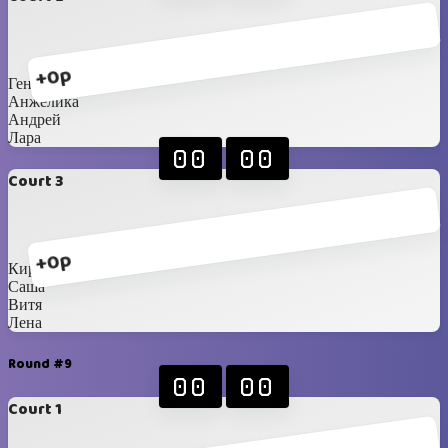
+0p
Гена
Анжелика
Андрей
Лара
00
00
Court 3
+0p
Кирилл
Саша
Витя
Лена
Round #9
00
00
Court 1