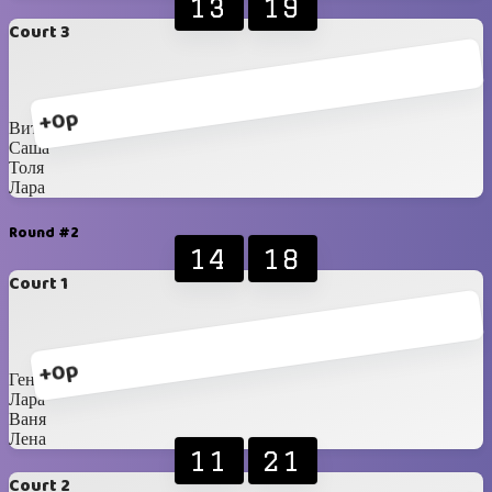
13
19
Court 3
+0p
Витя
Саша
Толя
Лара
Round #2
14
18
Court 1
+0p
Гена
Лара
Ваня
Лена
11
21
Court 2