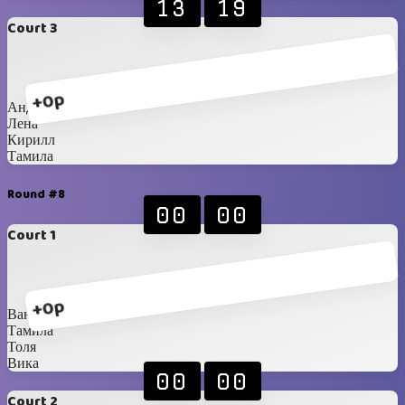
13
19
Court 3
+0p
Андрей
Лена
Кирилл
Тамила
Round #8
00
00
Court 1
+0p
Ваня
Тамила
Толя
Вика
00
00
Court 2