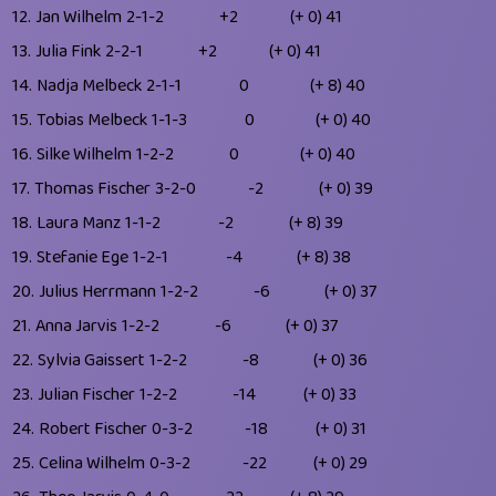
12.
Jan Wilhelm
2-1-2
+2
(+ 0)
41
13.
Julia Fink
2-2-1
+2
(+ 0)
41
14.
Nadja Melbeck
2-1-1
0
(+ 8)
40
15.
Tobias Melbeck
1-1-3
0
(+ 0)
40
16.
Silke Wilhelm
1-2-2
0
(+ 0)
40
17.
Thomas Fischer
3-2-0
-2
(+ 0)
39
18.
Laura Manz
1-1-2
-2
(+ 8)
39
19.
Stefanie Ege
1-2-1
-4
(+ 8)
38
20.
Julius Herrmann
1-2-2
-6
(+ 0)
37
21.
Anna Jarvis
1-2-2
-6
(+ 0)
37
22.
Sylvia Gaissert
1-2-2
-8
(+ 0)
36
23.
Julian Fischer
1-2-2
-14
(+ 0)
33
24.
Robert Fischer
0-3-2
-18
(+ 0)
31
25.
Celina Wilhelm
0-3-2
-22
(+ 0)
29