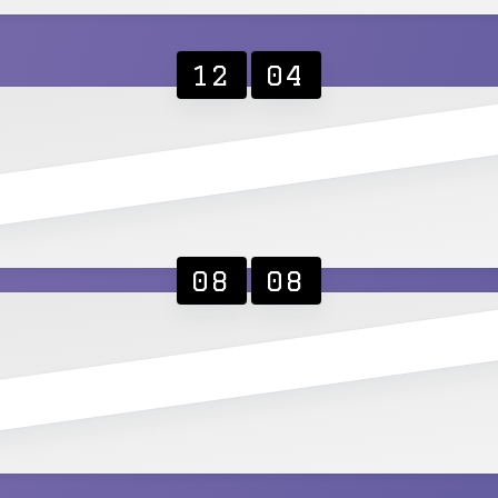
12
04
08
08