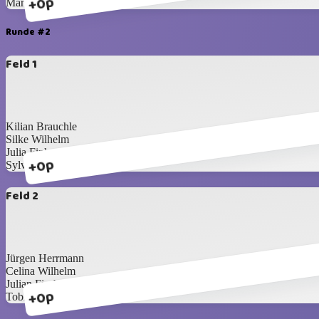
+0p
Martin Baier
Runde #2
Feld 1
Kilian Brauchle
Silke Wilhelm
Julia Fink
+0p
Sylvia Gaissert
Feld 2
Jürgen Herrmann
Celina Wilhelm
Julian Fischer
+0p
Tobias Melbeck