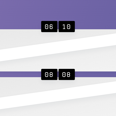
06
10
08
08