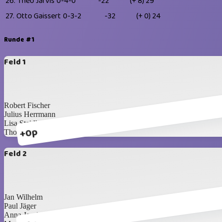
26.
Theo Jarvis
0-4-0
-22
(+ 8)
29
27.
Otto Gaissert
0-3-2
-32
(+ 0)
24
Runde #1
Feld 1
Robert Fischer
Julius Herrmann
Lisa Steidle
+0p
Thomas Fischer
Feld 2
Jan Wilhelm
Paul Jäger
Anna Jarvis