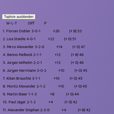
Topliste ausblenden
W-L-T
Diff
P
1.
Florian Dobler
3-0-1
+26
(+ 8)
53
2.
Lisa Steidle
4-0-1
+22
(+ 0)
51
3.
Mirco Alexander
3-2-0
+14
(+ 0)
47
4.
Benno Melbeck
2-1-1
+12
(+ 8)
46
5.
Jürgen Wilhelm
2-2-1
+12
(+ 0)
46
6.
Jürgen Herrmann
3-0-2
+10
(+ 0)
45
7.
Kilian Brauchle
3-1-1
+10
(+ 0)
45
8.
Moritz Alexander
2-1-2
+10
(+ 0)
45
9.
Martin Baier
1-1-3
+8
(+ 0)
44
10.
Paul Jäger
2-1-2
+4
(+ 0)
42
11.
Alexander Stephan
2-2-0
+4
(+ 8)
42