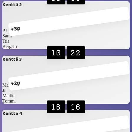
Kenttä 2
+3p
PJ
Sami
Tiia
Bergstri
10
22
Kenttä 3
+2p
Make
Jii
Marika
Tommi
16
16
Kenttä 4