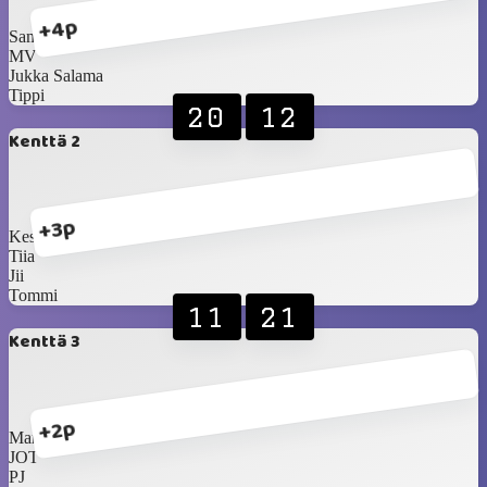
+4p
Sami
MV
Jukka Salama
Tippi
20
12
Kenttä 2
+3p
KesäHessu
Tiia
Jii
Tommi
11
21
Kenttä 3
+2p
Marika
JOT
PJ