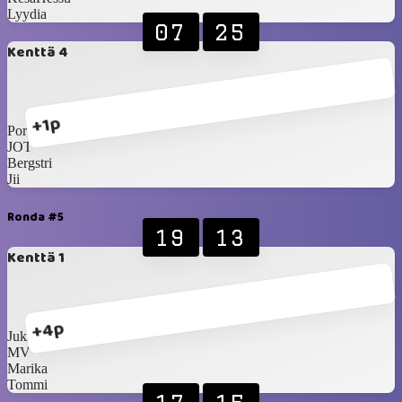
Lyydia
07
25
Kenttä 4
+1p
Porvoon Prinsessa
JOT
Bergstri
Jii
Ronda #5
19
13
Kenttä 1
+4p
Jukka Salama
MV
Marika
Tommi