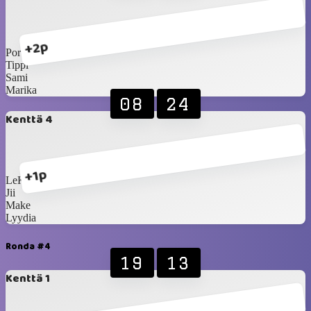
+2p
Porvoon Prinsessa
Tippi
Sami
Marika
08
24
Kenttä 4
+1p
LeKa
Jii
Make
Lyydia
Ronda #4
19
13
Kenttä 1