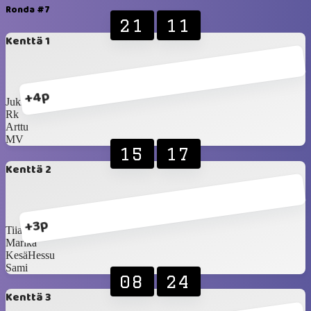
Ronda #7
21
11
Kenttä 1
+4p
Jukka Salama
Rk
Arttu
MV
15
17
Kenttä 2
+3p
Tiia
Marika
KesäHessu
Sami
08
24
Kenttä 3