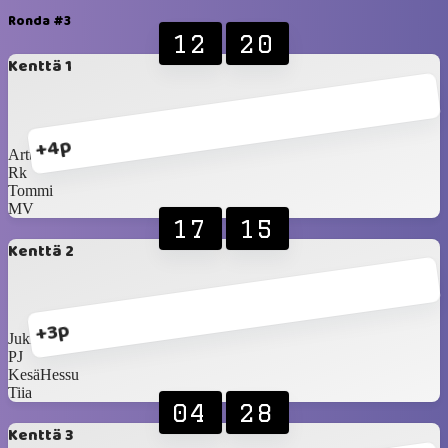
Ronda #3
12
20
Kenttä 1
+4p
Arttu
Rk
Tommi
MV
17
15
Kenttä 2
+3p
Jukka Salama
PJ
KesäHessu
Tiia
04
28
Kenttä 3