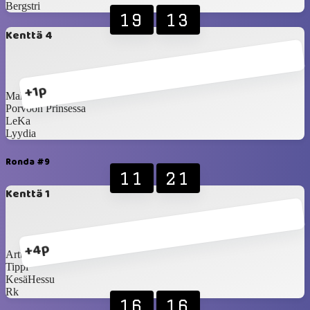
Bergstri
19
13
Kenttä 4
+1p
Make
Porvoon Prinsessa
LeKa
Lyydia
Ronda #9
11
21
Kenttä 1
+4p
Arttu
Tippi
KesäHessu
Rk
16
16