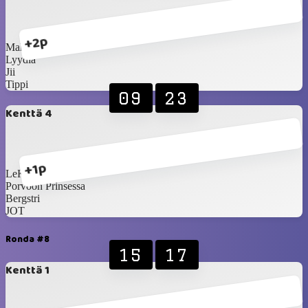
+2p
Make
Lyydia
Jii
Tippi
09
23
Kenttä 4
+1p
LeKa
Porvoon Prinsessa
Bergstri
JOT
Ronda #8
15
17
Kenttä 1