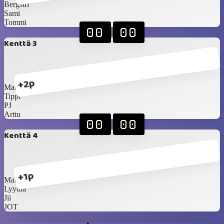
Bergstri
Sami
Tommi
00
00
Kenttä 3
+2p
Marika
Tippi
PJ
Arttu
00
00
Kenttä 4
+1p
Make
Lyydia
Jii
JOT