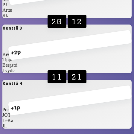
PJ
Arttu
Rk
20
12
Kenttä 3
+2p
KesäHessu
Tippi
Bergstri
Lyydia
11
21
Kenttä 4
+1p
Porvoon Prinsessa
JOT
LeKa
Jii