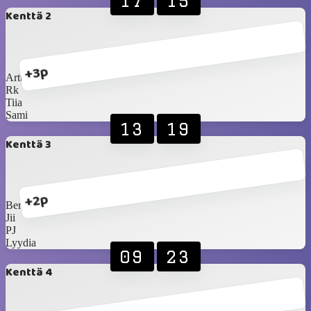
17
15
Kenttä 2
+3p
Arttu
Rk
Tiia
Sami
13
19
Kenttä 3
+2p
Bergstri
Jii
PJ
Lyydia
09
23
Kenttä 4