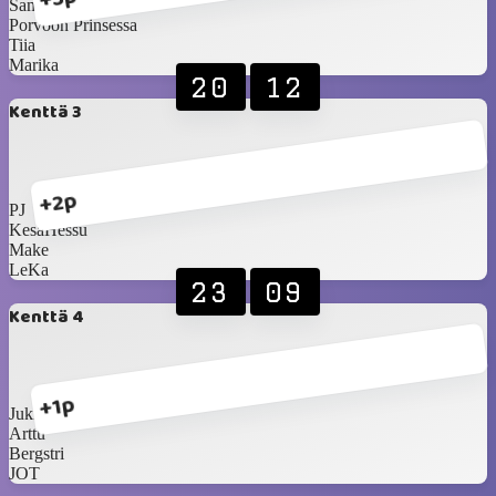
Sami
Porvoon Prinsessa
Tiia
Marika
20
12
Kenttä 3
+2p
PJ
KesäHessu
Make
LeKa
23
09
Kenttä 4
+1p
Jukka Salama
Arttu
Bergstri
JOT