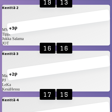
19
13
Kenttä 2
+3p
MV
Tippi
Jukka Salama
JOT
16
16
Kenttä 3
+2p
Make
PJ
LeKa
KesäHessu
17
15
Kenttä 4