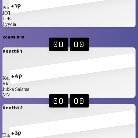
+1p
Porvoon Prinsessa
JOT
LeKa
Lyydia
Ronda #10
00
00
Kenttä 1
+4p
KesäHessu
Rk
Jukka Salama
MV
00
00
Kenttä 2
+3p
Tiia