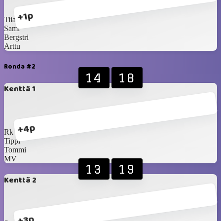
+1p
Tiia
Sami
Bergstri
Arttu
Ronda #2
14
18
Kenttä 1
+4p
Rk
Tippi
Tommi
MV
13
19
Kenttä 2
+3p