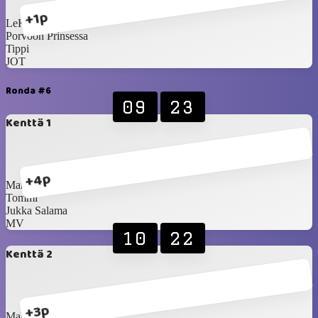
+1p
LeKa
Porvoon Prinsessa
Tippi
JOT
Ronda #6
09
23
Kenttä 1
+4p
Marika
Tommi
Jukka Salama
MV
10
22
Kenttä 2
+3p
Make