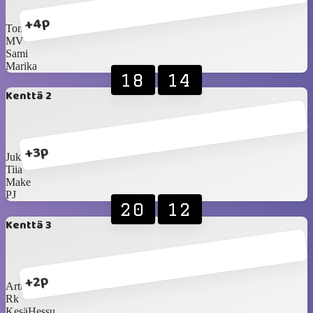
+4p
Tommi
MV
Sami
Marika
18
14
Kenttä 2
+3p
Jukka Salama
Tiia
Make
PJ
20
12
Kenttä 3
+2p
Arttu
Rk
KesäHessu