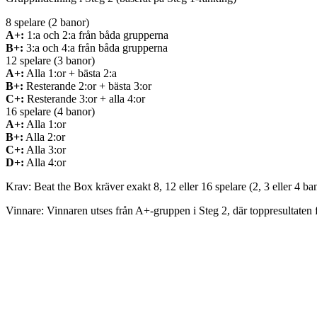
8 spelare (2 banor)
A+:
1:a och 2:a från båda grupperna
B+:
3:a och 4:a från båda grupperna
12 spelare (3 banor)
A+:
Alla 1:or + bästa 2:a
B+:
Resterande 2:or + bästa 3:or
C+:
Resterande 3:or + alla 4:or
16 spelare (4 banor)
A+:
Alla 1:or
B+:
Alla 2:or
C+:
Alla 3:or
D+:
Alla 4:or
Krav:
Beat the Box kräver exakt 8, 12 eller 16 spelare (2, 3 eller 4 ba
Vinnare:
Vinnaren utses från A+-gruppen i Steg 2, där toppresultaten 