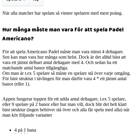
När alla matcher har spelats så vinner spelaren med mest poäng.
Hur många måste man vara för att spela Padel
Americano?
För att spela Americano Padel måste man vara minst 4 deltagare.
Sen kan man vara hur många som helst. Dock är det alltid bäst att
vara ett jämnt delbart antal deltagare med 4. Och sedan ha ett
matchande antal banor tillgängliga.
Om man är t.ex 5 spelare så måste en spelare stå över varje omgång.
För bäst struktur i tävlingen för man därför vara 4 * ett jämnt antal
banor (eller 1).
Appen fungerar toppen för ett udda antal deltagare, t.ex 5 spelare,
eller 9 spelare på 2 banor eller hur man vill, dock blir det helt klart
bäst struktur (ingen behöver stå över och alla får spela med alla) när
man kör följande varianter
4 på 1 bana