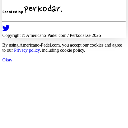
Created by
Copyright ©
Americano-Padel
.com / Perkodar.se
2026
By using
Americano-Padel
.com, you accept our cookies and agree
to our
Privacy policy
, including cookie policy.
Okay