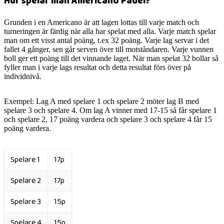
Hur spelar man Americano Padel?
Grunden i en Americano är att lagen lottas till varje match och
turneringen är färdig när alla har spelat med alla. Varje match spelar
man om ett visst antal poäng, t.ex 32 poäng. Varje lag servar i det
fallet 4 gånger, sen går serven över till motståndaren. Varje vunnen
boll ger ett poäng till det vinnande laget. När man spelat 32 bollar så
fyller man i varje lags resultat och detta resultat förs över på
individnivå.
Exempel: Lag A med spelare 1 och spelare 2 möter lag B med
spelare 3 och spelare 4. Om lag A vinner med 17-15 så får spelare 1
och spelare 2, 17 poäng vardera och spelare 3 och spelare 4 får 15
poäng vardera.
Spelare 1
17p
Spelare 2
17p
Spelare 3
15p
Spelare 4
15p