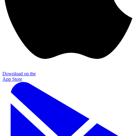
Download on the
App Store