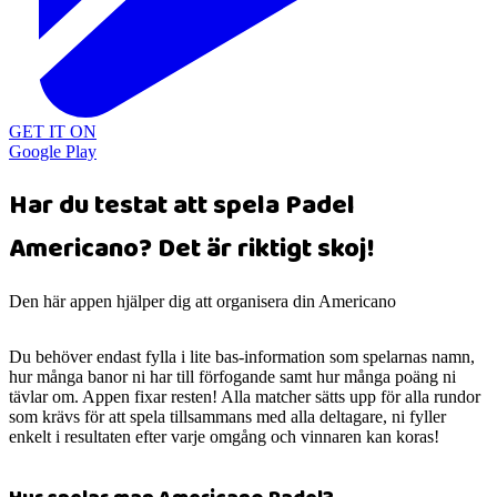
GET IT ON
Google Play
Har du testat att spela Padel
Americano? Det är riktigt skoj!
Den här appen hjälper dig att organisera din Americano
Du behöver endast fylla i lite bas-information som spelarnas namn,
hur många banor ni har till förfogande samt hur många poäng ni
tävlar om. Appen fixar resten! Alla matcher sätts upp för alla rundor
som krävs för att spela tillsammans med alla deltagare, ni fyller
enkelt i resultaten efter varje omgång och vinnaren kan koras!