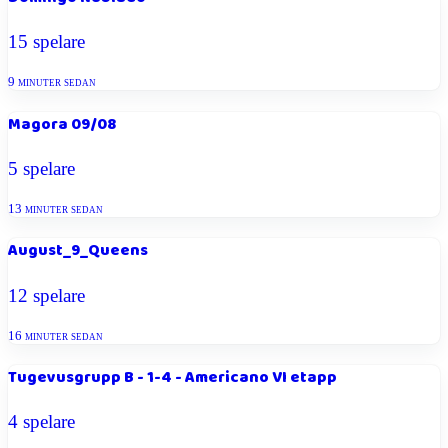
15 spelare
9 minuter sedan
Magora 09/08
5 spelare
13 minuter sedan
August_9_Queens
12 spelare
16 minuter sedan
Tugevusgrupp B - 1-4 - Americano VI etapp
4 spelare